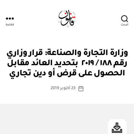
البحث
القائمة
Qanoon.om
ق
التصنيفات
وزارة التجارة والصناعة: قرار وزاري
ر
ار
رقم ١٨٨ / ٢٠١٩ بتحديد العائد مقابل
بو
و
ا
زا
الحصول على قرض أو دين تجاري
س
ر
ي
ط
كاتب
23 أكتوبر 2019
ة
تاريخ
المقالة
ad
المقالة
m
in