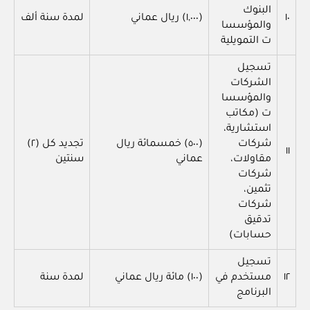
البنوك
١٠
(١,٠٠٠) ريال عماني
لمدة سنة ألف
والمؤسسا
ت التمويلية
تسجيل
الشركات
والمؤسسا
ت (مكاتب
استشارية،
شركات
(٥٠٠) خمسمائة ريال
تجديد كل (٢)
١١
مقاولات،
عماني
سنتين
شركات
تثمين،
شركات
تدقيق
حسابات)
تسجيل
١٢
مستخدم في
(١٠٠) مائة ريال عماني
لمدة سنة
البرنامج