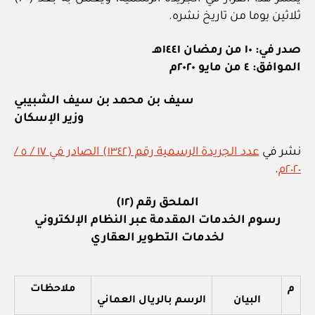
ثلاثين يوما من تاريخ نشره.
صدر في: ١٠ من رمضان ١٤٤١هـ
الموافق: ٤ من مايو ٢٠٢٠م
سيف بن محمد بن سيف الشبيبي
وزير الإسكان
نشر في
عدد الجريدة الرسمية رقم (١٣٤٢) الصادر في ١٧ / ٥ /
٢٠٢٠م
.
الملحق رقم (١٢)
رسوم الخدمات المقدمة عبر النظام الإلكتروني
لخدمات التطوير العقاري
م
ملاحظات
البيان
الرسم بالريال العماني