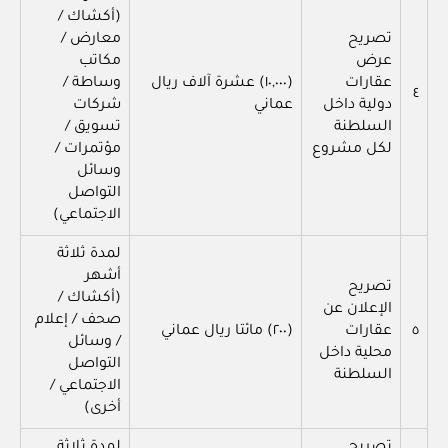
(أكشاك /
تصريح
معارض /
عرض
مكاتب
عقارات
(١٠,٠٠٠) عشرة آلاف ريال
وساطة /
٤
دولية داخل
عماني
شركات
السلطنة
تسويق /
لكل مشروع
مؤتمرات /
وسائل
التواصل
الاجتماعي)
لمدة ثلاثة
أشهر
تصريح
(أكشاك /
الإعلان عن
صحف / إعلام
٥
عقارات
(٢٠٠) مائتا ريال عماني
/ وسائل
محلية داخل
التواصل
السلطنة
الاجتماعي /
أخرى)