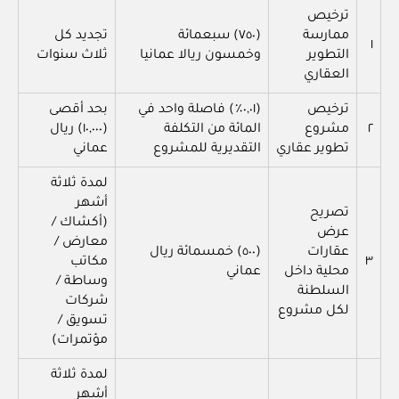
ترخيص
ممارسة
(٧٥٠) سبعمائة
تجديد كل
١
التطوير
وخمسون ريالا عمانيا
ثلاث سنوات
العقاري
ترخيص
(٠,٠١٪) فاصلة واحد في
بحد أقصى
٢
مشروع
المائة من التكلفة
(١٠,٠٠٠) ريال
تطوير عقاري
التقديرية للمشروع
عماني
لمدة ثلاثة
أشهر
تصريح
(أكشاك /
عرض
معارض /
عقارات
(٥٠٠) خمسمائة ريال
٣
مكاتب
محلية داخل
عماني
وساطة /
السلطنة
شركات
لكل مشروع
تسويق /
مؤتمرات)
لمدة ثلاثة
أشهر