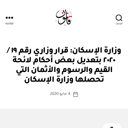
البحث
القائمة
Qanoon.om
ق
التصنيفات
وزارة الإسكان: قرار وزاري رقم ١٩ /
ر
ار
٢٠٢٠ بتعديل بعض أحكام لائحة
و
زا
القيم والرسوم والأثمان التي
بو
ر
ا
ي
تحصلها وزارة الإسكان
س
ط
كاتب
4 مايو 2020
ة
تاريخ
المقالة
ad
المقالة
m
in