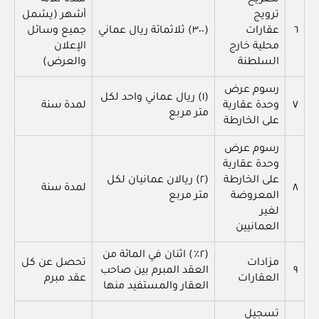
تصريح
لمدة ثلاثة
ترويج
أشهر (يشمل
٦
عقارات
(٣٠٠) ثلاثمائة ريال عماني
جميع وسائل
محلية خارج
الإعلان
السلطنة
والعرض)
رسوم عرض
(١) ريال عماني واحد لكل
٧
وحدة عقارية
لمدة سنة
متر مربع
على الخارطة
رسوم عرض
وحدة عقارية
على الخارطة
(٢) ريالان عمانيان لكل
٨
لمدة سنة
المعروضة
متر مربع
لغير
العمانيين
(٢٪) اثنان في المائة من
مزادات
تحصل عن كل
٩
العقد المبرم بين صاحب
العقارات
عقد مبرم
العقار والمستفيد منها
تسجيل