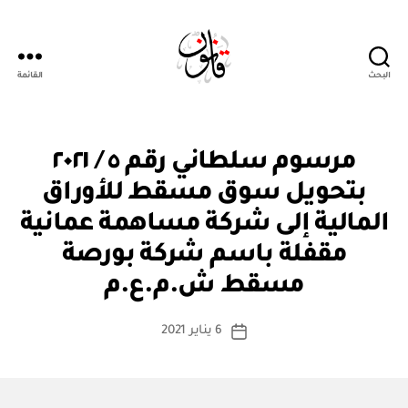
البحث
القائمة
Qanoon.om
م
التصنيفات
مرسوم سلطاني رقم ٥ / ٢٠٢١
ر
س
بتحويل سوق مسقط للأوراق
و
م
المالية إلى شركة مساهمة عمانية
س
ل
مقفلة باسم شركة بورصة
بو
ط
ا
ان
مسقط ش.م.ع.م
س
ي
ط
كاتب
6 يناير 2021
ة
تاريخ
المقالة
ad
المقالة
m
in