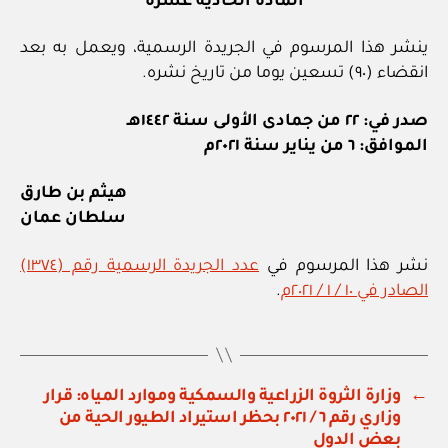
المادة الحادية عشرة
ينشر هذا المرسوم في الجريدة الرسمية، ويعمل به بعد
انقضاء (٩٠) تسعين يوما من تاريخ نشره.
صدر في: ٢٢ من جمادى الأولى سنة ١٤٤٢هـ
الموافق: ٦ من يناير سنة ٢٠٢١م
هيثم بن طارق
سلطان عمان
نشر هذا المرسوم في
عدد الجريدة الرسمية رقم (١٣٧٤)
الصادر في ١٠ / ١ / ٢٠٢١م
.
←
وزارة الثروة الزراعية والسمكية وموارد المياه: قرار
وزاري رقم ٦ / ٢٠٢١ بحظر استيراد الطيور الحية من
بعض الدول