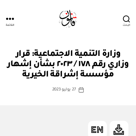
البحث
القائمة
Qanoon.om
ق
التصنيفات
وزارة التنمية الاجتماعية: قرار
ر
ار
وزاري رقم ١٧٨ / ٢٠٢٣ بشأن إشهار
بو
و
ا
زا
مؤسسة إشراقة الخيرية
س
ر
ي
ط
كاتب
27 يوليو 2023
ة
تاريخ
المقالة
ad
المقالة
m
in