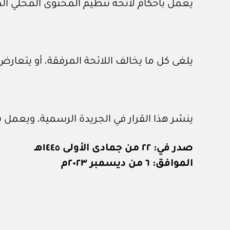
يعمل بأحكام لائحة تنظيم المحتوى المحلي ال
يلغى كل ما يخالف اللائحة المرفقة، أو يتعارض
ينشر هذا القرار في الجريدة الرسمية، ويعمل به
صدر في: ٢٢ من جمادى الأولى ١٤٤٥هـ
الموافق: ٦ من ديسمبر ٢٠٢٣م