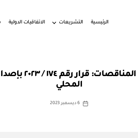
الرئيسية
التشريعات
الاتفاقيات الدولية
ف
بو
الأمانة العامة لمج
ا
المحلي
س
ط
ة
كاتب
6 ديسمبر 2023
تاريخ
a
المقالة
المقالة
d
m
in