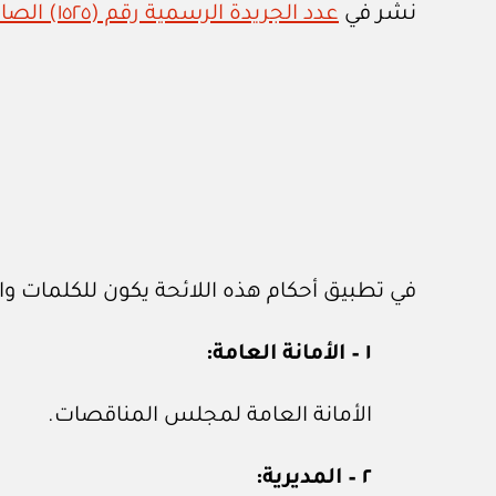
نشر في
عدد الجريدة الرسمية رقم (١٥٢٥) الصادر في ٢٤ من ديسمبر ٢٠٢٣م
في تطبيق أحكام هذه اللائحة يكون للكلمات وا
١ – الأمانة العامة:
الأمانة العامة لمجلس المناقصات.
٢ – المديرية: