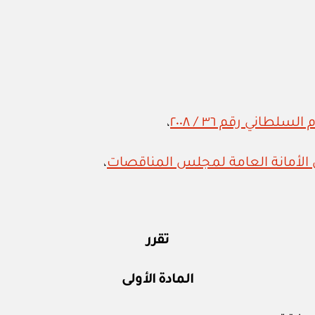
اني رقم ٣٦ / ٢٠٠٨
،
،
تقرر
المادة الأولى