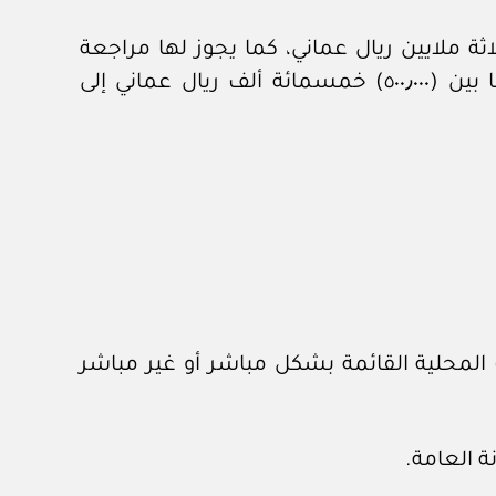
يرية تحديد متطلبات المحتوى المحلي بالنسبة للتعاقدات التي تتجاوز قيمتها (٣٫٠٠٠٫٠٠٠) ثلاثة ملايين ريال عماني، كما يجوز لها مراجعة
متطلبات المحتوى المحلي التي أعدتها الجهات المعنية وذلك بالنسبة للعقود التي تتراوح قيمتها بين (٥٠٠٫٠٠٠) خمسمائة ألف ريال عماني إلى
 المحلية القائمة بشكل مباشر أو غير مباشر
ة العامة.