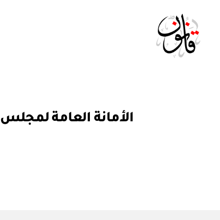
Qanoon.om
ق
التصنيفات
ر
ار
و
ز
ا
ر
ي