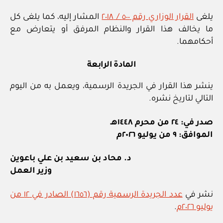
يلغى
القرار الوزاري رقم ٥٠٠ / ٢٠١٨
المشار إليه، كما يلغى كل
ما يخالف هذا القرار والنظام المرفق أو يتعارض مع
أحكامهما.
المادة الرابعة
ينشر هذا القرار في الجريدة الرسمية، ويعمل به من اليوم
التالي لتاريخ نشره.
صدر في: ٢٤ من محرم ١٤٤٨هـ
الموافق: ٩ من يوليو ٢٠٢٦م
د. محاد بن سعيد بن علي باعوين
وزير العمل
نشر في
عدد الجريدة الرسمية رقم (١٦٥٦) الصادر في ١٢ من
يوليو ٢٠٢٦م
.