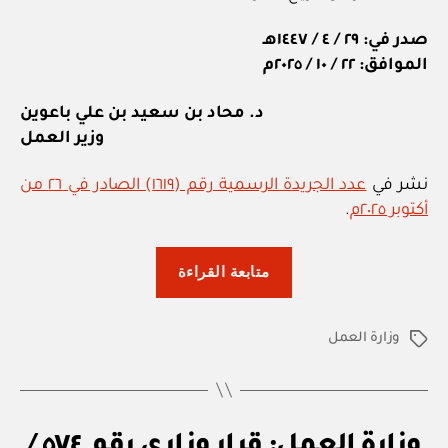
صدر في: ٢٩ / ٤ / ١٤٤٧هـ
الموافق: ٢٢ / ١٠ / ٢٠٢٥م
د. محاد بن سعيد بن علي باعوين
وزير العمل
نشر في
عدد الجريدة الرسمية رقم (١٦١٩) الصادر في ٢٦ من
أكتوبر ٢٠٢٥م
.
“وزارة
متابعة القراءة
العمل:
قرار
وزارة العمل
وزاري
الوسوم
رقم
٦٠٢
/
ق
التصنيفات
وزارة العمل: قرار وزاري رقم ٥٧٤ /
٢٠٢٥