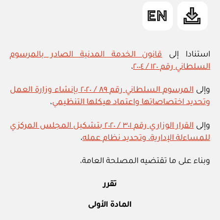
والنقابات
in
العامة
القطاعية
والاتحاد
العام
استنادا إلى
قانون الخدمة المدنية الصادر بالمرسوم
لعمال
السلطاني رقم ١٢٠ / ٢٠٠٤
،
سلطنة
وإلى
المرسوم السلطاني رقم ٨٩ / ٢٠٢٠ بإنشاء وزارة العمل
عمان”
وتحديد اختصاصاتها واعتماد هيكلها التنظيمي
،
وإلى
القرار الوزاري رقم ٣٠١ / ٢٠٢٠ بتشكيل المجلس المركزي
للمساءلة الإدارية، وتحديد نظام عمله
،
وبناء على ما تقتضيه المصلحة العامة،
تقرر
المادة الأولى