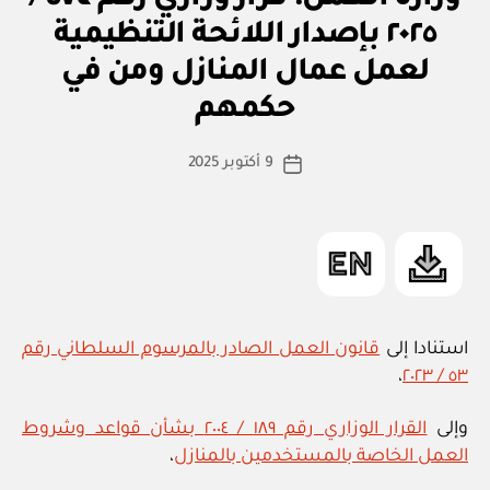
ر
ار
بإصدار
٢٠٢٥ بإصدار اللائحة التنظيمية
و
لائحة
زا
لعمل عمال المنازل ومن في
بو
ر
تنظيم
ا
ي
حكمهم
س
ترخيص
ط
العمل
كاتب
9 أكتوبر 2025
ة
تاريخ
وترخيص
المقالة
ad
المقالة
مزاولة
m
العمل”
in
استنادا إلى
قانون العمل الصادر بالمرسوم السلطاني رقم
،
٥٣ / ٢٠٢٣
وإلى
القرار الوزاري رقم ١٨٩ / ٢٠٠٤ بشأن قواعد وشروط
العمل الخاصة بالمستخدمين بالمنازل
،