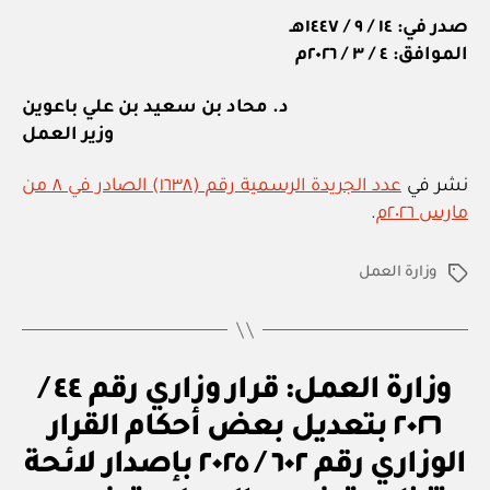
صدر في: ١٤ / ٩ / ١٤٤٧هـ
الموافق: ٤ / ٣ / ٢٠٢٦م
د. محاد بن سعيد بن علي باعوين
وزير العمل
نشر في
عدد الجريدة الرسمية رقم (١٦٣٨) الصادر في ٨ من
مارس ٢٠٢٦م
.
وزارة العمل
الوسوم
ق
التصنيفات
وزارة العمل: قرار وزاري رقم ٤٤ /
ر
ار
٢٠٢٦ بتعديل بعض أحكام القرار
و
زا
الوزاري رقم ٦٠٢ / ٢٠٢٥ بإصدار لائحة
ر