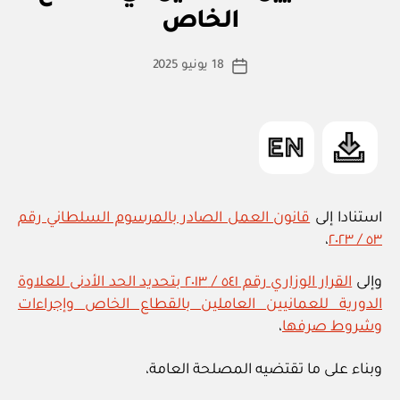
ا
الخاص
عن
س
بعد”
ط
كاتب
18 يونيو 2025
ة
تاريخ
المقالة
ad
المقالة
m
in
استنادا إلى
قانون العمل الصادر بالمرسوم السلطاني رقم
،
٥٣ / ٢٠٢٣
وإلى
القرار الوزاري رقم ٥٤١ / ٢٠١٣ بتحديد الحد الأدنى للعلاوة
الدورية للعمانيين العاملين بالقطاع الخاص وإجراءات
وشروط صرفها
،
وبناء على ما تقتضيه المصلحة العامة،