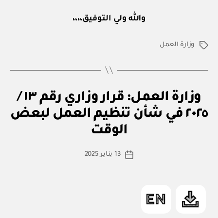
والله ولي التوفيق،،،،
وزارة العمل
الوسوم
ق
التصنيفات
وزارة العمل: قرار وزاري رقم ١٣ /
ر
ار
٢٠٢٥ في شأن تنظيم العمل لبعض
بو
و
ا
زا
الوقت
س
ر
ي
ط
كاتب
13 يناير 2025
ة
تاريخ
المقالة
ad
المقالة
m
in