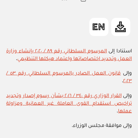
المقالة
ad
المقالة
m
in
استنادا إلى
المرسوم السلطاني رقم ٨٩ / ٢٠٢٠ بإنشاء وزارة
العمل وتحديد اختصاصاتها واعتماد هيكلها التنظيمي
،
وإلى
قانون العمل الصادر بالمرسوم السلطاني رقم ٥٣ /
،
٢٠٢٣
وإلى
القرار الوزاري رقم ٣٤٠ / ٢٠١٦ بشأن رسوم إصدار وتجديد
تراخيص استقدام القوى العاملة غير العمانية ومزاولة
عملها
،
وإلى موافقة مجلس الوزراء،