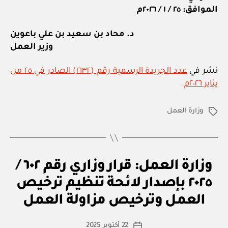
الموافق: ٢٥ / ١ / ٢٠٢٦م
د. محاد بن سعيد بن علي باعوين
وزير العمل
نشر في
عدد الجريدة الرسمية رقم (١٦٣٢) الصادر في ٢٥ من
يناير ٢٠٢٦م
.
وزارة العمل
الوسوم
ق
التصنيفات
وزارة العمل: قرار وزاري رقم ٦٠٢ /
ر
ار
٢٠٢٥ بإصدار لائحة تنظيم ترخيص
بو
و
ا
زا
العمل وترخيص مزاولة العمل
س
ر
ي
ط
كاتب
22 أكتوبر 2025
ة
تاريخ