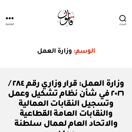
البحث
القائمة
Qanoon.om
الوسم:
وزارة العمل
ق
التصنيفات
وزارة العمل: قرار وزاري رقم ٢٨٤ /
ر
ار
٢٠٢٦ في شأن نظام تشكيل وعمل
و
زا
وتسجيل النقابات العمالية
ر
ي
والنقابات العامة القطاعية
والاتحاد العام لعمال سلطنة
بو
ا