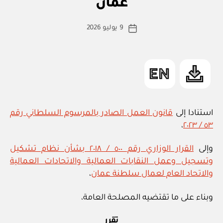
عمان
س
ط
كاتب
9 يوليو 2026
ة
تاريخ
المقالة
ad
المقالة
m
in
استنادا إلى
قانون العمل الصادر بالمرسوم السلطاني رقم
،
٥٣ / ٢٠٢٣
وإلى
القرار الوزاري رقم ٥٠٠ / ٢٠١٨ بشأن نظام تشكيل
وتسجيل وعمل النقابات العمالية والاتحادات العمالية
والاتحاد العام لعمال سلطنة عمان
،
وبناء على ما تقتضيه المصلحة العامة،
تقرر