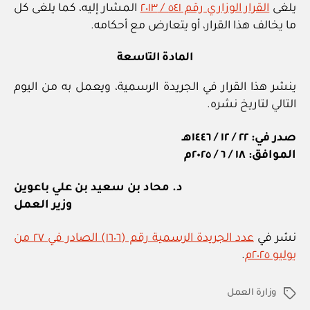
يلغى
القرار الوزاري رقم ٥٤١ / ٢٠١٣
المشار إليه، كما يلغى كل
ما يخالف هذا القرار، أو يتعارض مع أحكامه.
المادة التاسعة
ينشر هذا القرار في الجريدة الرسمية، ويعمل به من اليوم
التالي لتاريخ نشره.
صدر في: ٢٢ / ١٢ / ١٤٤٦هـ
الموافق: ١٨ / ٦ / ٢٠٢٥م
د. محاد بن سعيد بن علي باعوين
وزير العمل
نشر في
عدد الجريدة الرسمية رقم (١٦٠٦) الصادر في ٢٧ من
يوليو ٢٠٢٥م
.
وزارة العمل
الوسوم