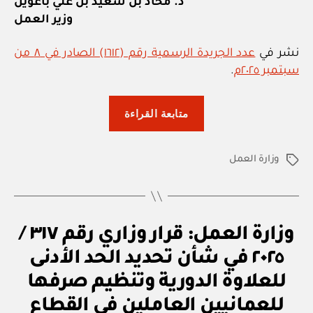
د. محاد بن سعيد بن علي باعوين
وزير العمل
نشر في
عدد الجريدة الرسمية رقم (١٦١٢) الصادر في ٨ من
سبتمبر ٢٠٢٥م
.
“وزارة
متابعة القراءة
العمل:
قرار
وزارة العمل
وزاري
الوسوم
رقم
٥٢٣
/
ق
التصنيفات
وزارة العمل: قرار وزاري رقم ٣١٧ /
٢٠٢٥
ر
ار
في
٢٠٢٥ في شأن تحديد الحد الأدنى
و
شأن
زا
للعلاوة الدورية وتنظيم صرفها
ر
تنظيم
ي
للعمانيين العاملين في القطاع
بو
العمل