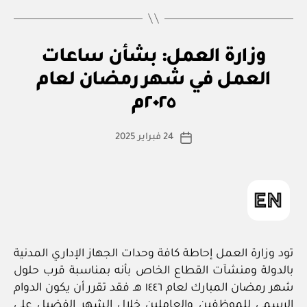
ت
التصنيفات
وزارة العمل: بشأن ساعات
ع
م
العمل في شهر رمضان لعام
بو
ي
ا
م
٢٠٢٥م
س
ط
كاتب
24 فبراير 2025
ة
تاريخ
المقالة
ad
المقالة
m
in
تود وزارة العمل إحاطة كافة وحدات الجهاز الإداري المدنية
بالدولة ومنشآت القطاع الخاص بأنه بمناسبة قرب حلول
شهر رمضان المبارك لعام ١٤٤٦ هـ فقد تقرر أن يكون الدوام
الرسمي للموظفين والعاملين خلال الشهر الفضيل على