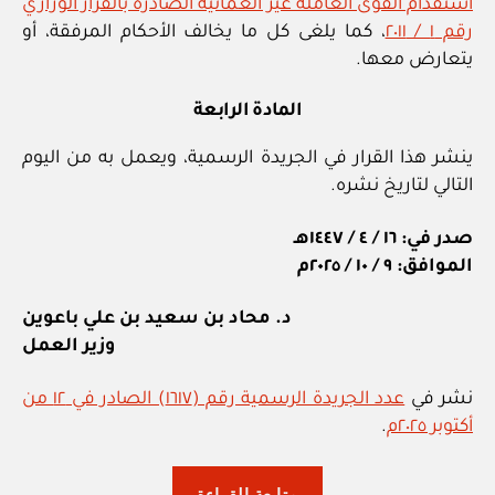
استقدام القوى العاملة غير العمانية الصادرة بالقرار الوزاري
رقم ١ / ٢٠١١
، كما يلغى كل ما يخالف الأحكام المرفقة، أو
يتعارض معها.
المادة الرابعة
ينشر هذا القرار في الجريدة الرسمية، ويعمل به من اليوم
التالي لتاريخ نشره.
صدر في: ١٦ / ٤ / ١٤٤٧هـ
الموافق: ٩ / ١٠ / ٢٠٢٥م
د. محاد بن سعيد بن علي باعوين
وزير العمل
نشر في
عدد الجريدة الرسمية رقم (١٦١٧) الصادر في ١٢ من
أكتوبر ٢٠٢٥م
.
“وزارة
متابعة القراءة