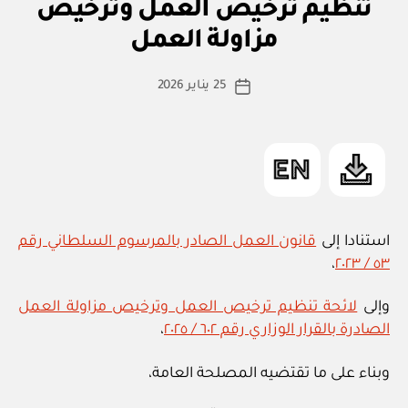
ي
تنظيم ترخيص العمل وترخيص
بو
ا
مزاولة العمل
س
ط
كاتب
25 يناير 2026
ة
تاريخ
المقالة
ad
المقالة
m
in
استنادا إلى
قانون العمل الصادر بالمرسوم السلطاني رقم
،
٥٣ / ٢٠٢٣
وإلى
لائحة تنظيم ترخيص العمل وترخيص مزاولة العمل
الصادرة بالقرار الوزاري رقم ٦٠٢ / ٢٠٢٥
،
وبناء على ما تقتضيه المصلحة العامة،