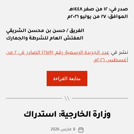
صدر في: ١٢ من صفر ١٤٤٨هـ
الموافق: ٢٧ من يوليو ٢٠٢٦م
الفريق / حسن بن محسن الشريقي
المفتش العام للشرطة والجمارك
نشر في
عدد الجريدة الرسمية رقم (١٦٥٩) الصادر في ٢ من
أغسطس ٢٠٢٦م
.
“شرطة
متابعة القراءة
عمان
السلطانية:
قرار
بو
رقم
ا
U
التصنيفات
وزارة الخارجية: استدراك
١٠٩
س
N
/
C
ط
كاتب
A
8 مارس 2026
ة
تاريخ
٢٠٢٦
T
المقالة