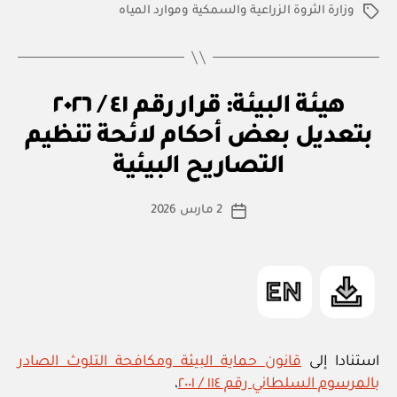
وزارة الثروة الزراعية والسمكية وموارد المياه
الوسوم
U
التصنيفات
هيئة البيئة: قرار رقم ٤١ / ٢٠٢٦
N
C
بتعديل بعض أحكام لائحة تنظيم
بو
A
ا
T
التصاريح البيئية
س
E
G
ط
كاتب
O
2 مارس 2026
ة
تاريخ
R
المقالة
ad
المقالة
I
m
Z
E
in
D
استنادا إلى
قانون حماية البيئة ومكافحة التلوث الصادر
بالمرسوم السلطاني رقم ١١٤ / ٢٠٠١
،