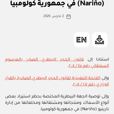
R
(Nariño) في جمهورية كولومبيا
س
I
Z
ط
كاتب
E
2 مارس 2026
ة
تاريخ
D
المقالة
ad
المقالة
m
in
استنادا إلى
قانون الحجر البيطري الصادر بالمرسوم
السلطاني رقم ٤٥ / ٢٠٠٤
،
وإلى
اللائحة التنفيذية لقانون الحجر البيطري الصادرة بالقرار
الوزاري رقم ١٠٧ / ٢٠٠٨
،
وإلى توصية الجهة البيطرية المختصة بحظر استيراد بعض
أنواع الأسماك ومنتجاتها ومشتقاتها ومخلفاتها من إدارة
نارينيو (Nariño) في جمهورية كولومبيا،