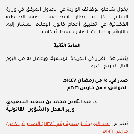
يخول شاغلو الوظائف الواردة في الجدول المرفق في وزارة
الإعلام – كل في نطاق اختصاصه – صفة الضبطية
القضائية في تطبيق أحكام قانون الإعلام المشار إليه،
واللوائح والقرارات الصادرة تنفيذا لأحكامه.
المادة الثانية
ينشر هذا القرار في الجريدة الرسمية، ويعمل به من اليوم
التالي لتاريخ نشره.
صدر في: ١٥ من رمضان ١٤٤٧هـ
الموافق: ٥ من مارس ٢٠٢٦م
د. عبد الله بن محمد بن سعيد السعيدي
وزير العدل والشؤون القانونية
نشر في
عدد الجريدة الرسمية رقم (١٦٣٨) الصادر في ٨ من
مارس ٢٠٢٦م
.