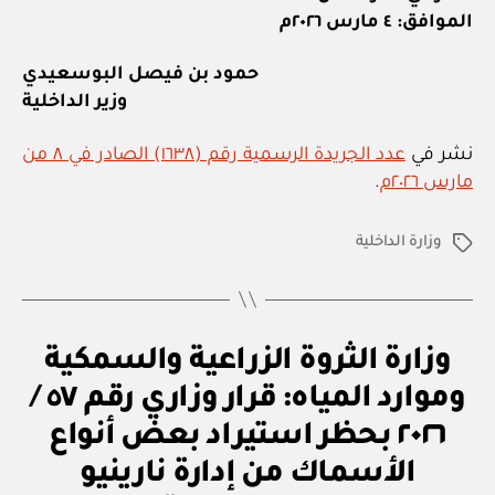
الموافق: ٤ مارس ٢٠٢٦م
حمود بن فيصل البوسعيدي
وزير الداخلية
نشر في
عدد الجريدة الرسمية رقم (١٦٣٨) الصادر في ٨ من
مارس ٢٠٢٦م
.
وزارة الداخلية
الوسوم
U
التصنيفات
وزارة الثروة الزراعية والسمكية
N
C
وموارد المياه: قرار وزاري رقم ٥٧ /
A
T
٢٠٢٦ بحظر استيراد بعض أنواع
E
G
الأسماك من إدارة نارينيو
بو
O
ا