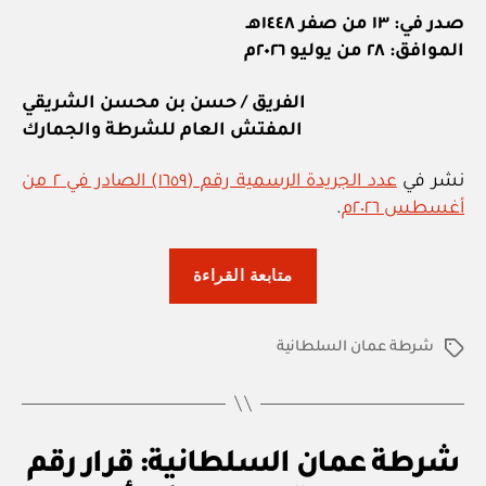
صدر في: ١٣ من صفر ١٤٤٨هـ
الموافق: ٢٨ من يوليو ٢٠٢٦م
الفريق / حسن بن محسن الشريقي
المفتش العام للشرطة والجمارك
نشر في
عدد الجريدة الرسمية رقم (١٦٥٩) الصادر في ٢ من
أغسطس ٢٠٢٦م
.
“شرطة
متابعة القراءة
عمان
السلطانية:
شرطة عمان السلطانية
قرار
الوسوم
رقم
١١٠
/
U
التصنيفات
شرطة عمان السلطانية: قرار رقم
٢٠٢٦
N