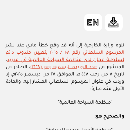
ad
المقالة
E
بتعديل
m
G
بعض
O
in
R
أحكام
I
اللائحة
Z
E
التنفيذية
D
لقانون
تنوه وزارة الخارجية إلى أنه قد وقع خطأ مادي عند نشر
إقامة
المرسوم السلطاني رقم ١٠٨ / ٢٠٢٥ بتعيين مندوب دائم
الأجانب”
لسلطنة عمان لدى منظمة السياحة العالمية في مدريد
،
المنشور في
عدد الجريدة الرسمية رقم (١٦٢٨)
، الصادر في
تاريخ ٧ من رجب ١٤٤٧هـ، الموافق ٢٨ من ديسمبر ٢٠٢٥م، إذ
وردت في عنوان المرسوم السلطاني المشار إليه، والمادة
الأولى منه، عبارة:
“منظمة السياحة العالمية”
والصحيح هو: