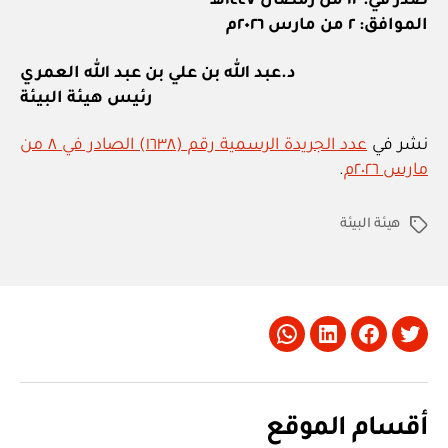
صدر في: ١٢ من رمضان ١٤٤٧هـ
الموافق: ٢ من مارس ٢٠٢٦م
د.عبد الله بن علي بن عبد الله العمري
رئيس هيئة البيئة
نشر في
عدد الجريدة الرسمية رقم (١٦٣٨) الصادر في ٨ من
مارس ٢٠٢٦م
.
هيئة البيئة
الوسوم
Whatsapp
LinkedIn
Facebook
Twitter
أقسام الموقع