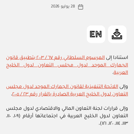
Z
ط
كاتب
E
28 يوليو 2026
ة
تاريخ
D
المقالة
ad
المقالة
m
in
استنادا إلى
المرسوم السلطاني رقم ٦٧ / ٢٠٠٣ بتطبيق قانون
الجمارك الموحد لدول مجلس التعاون لدول الخليج
العربية
،
وإلى
اللائحة التنفيذية لقانون الجمارك الموحد لدول مجلس
التعاون لدول الخليج العربية الصادرة بالقرار رقم ٢٣ / ٢٠٠٥
،
وإلى قرارات لجنة التعاون المالي والاقتصادي لدول مجلس
التعاون لدول الخليج العربية في اجتماعاتها أرقام (١٠٩، ١١٠،
١١٣، ١١٤، ١٢٠، ١٢١)،