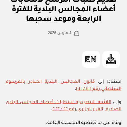
تقديم طلبات الترشح لانتخابات
E
G
أعضاء المجالس البلدية للفترة
بو
O
ا
R
الرابعة وموعد سحبها
س
I
Z
ط
كاتب
E
4 مارس 2026
ة
تاريخ
D
المقالة
ad
المقالة
m
in
استنادا إلى
قانون المجالس البلدية الصادر بالمرسوم
السلطاني رقم ١٢٦ / ٢٠٢٠
،
وإلى
اللائحة التنظيمية لانتخابات أعضاء المجلس البلدي
الصادرة بالقرار الوزاري رقم ٩٢ / ٢٠٢٢
،
وبناء على ما تقتضيه المصلحة العامة،