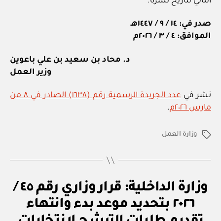
التالي لتاريخ نشره.
صدر في: ١٤ / ٩ / ١٤٤٧هـ
الموافق: ٤ / ٣ / ٢٠٢٦م
د. محاد بن سعيد بن علي باعوين
وزير العمل
نشر في
عدد الجريدة الرسمية رقم (١٦٣٨) الصادر في ٨ من
مارس ٢٠٢٦م
.
وزارة العمل
الوسوم
U
التصنيفات
وزارة الداخلية: قرار وزاري رقم ٤٥ /
N
C
٢٠٢٦ بتحديد موعد بدء وانتهاء
A
T