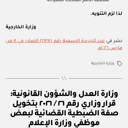
“منظمة الأمم المتحدة للسياحة”
لذا لزم التنويه.
وزارة الخارجية
نشر في
عدد الجريدة الرسمية رقم (١٦٣٨) الصادر في ٨ من
مارس ٢٠٢٦م
.
وزارة الخارجية
الوسوم
U
التصنيفات
وزارة العدل والشؤون القانونية:
N
C
قرار وزاري رقم ٢٦ / ٢٠٢٦ بتخويل
A
T
صفة الضبطية القضائية لبعض
بو
E
ا
G
موظفي وزارة الإعلام
س
O