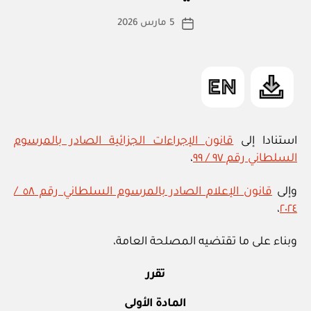
R
ط
كاتب
I
5 مارس 2026
ة
تاريخ
Z
المقالة
ad
المقالة
E
m
D
in
استنادا إلى
قانون الإجراءات الجزائية الصادر بالمرسوم
السلطاني رقم ٩٧ / ٩٩
،
وإلى
قانون الإعلام الصادر بالمرسوم السلطاني رقم ٥٨ /
،
٢٠٢٤
وبناء على ما تقتضيه المصلحة العامة،
تقرر
المادة الأولى