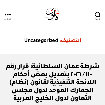
البحث
القائمة
Qanoon.om
التصنيف:
Uncategorized
U
التصنيفات
شرطة عمان السلطانية: قرار رقم
N
C
١١٠ / ٢٠٢٦ بتعديل بعض أحكام
A
T
اللائحة التنفيذية لقانون (نظام)
E
G
الجمارك الموحد لدول مجلس
بو
O
ا
R
التعاون لدول الخليج العربية
س
I