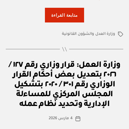
“وزارة
متابعة القراءة
العدل
والشؤون
وزارة العدل والشؤون القانونية
القانونية:
الوسوم
قرار
وزاري
رقم
U
التصنيفات
وزارة العمل: قرار وزاري رقم ١٢٧ /
٢٦
N
/
C
٢٠٢٦ بتعديل بعض أحكام القرار
A
٢٠٢٦
T
الوزاري رقم ٣٠١ / ٢٠٢٠ بتشكيل
E
بتخويل
G
المجلس المركزي للمساءلة
بو
صفة
O
ا
R
الإدارية وتحديد نظام عمله
الضبطية
س
I
القضائية
Z
ط
كاتب
E
4 مارس 2026
ة
تاريخ
لبعض
D
المقالة
ad
المقالة
موظفي