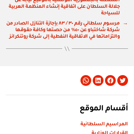
السلطنة بالجمهورية التونسية بالتوقيع نيابة عن
جلالة السلطان على اتفاقية إنشاء المنظمة العربية
للسياحة
→
مرسوم سلطاني رقم ٣٠ / ٨٣ بإجازة التنازل الصادر من
شركة شاختباو عن ٥٠٪ من حصتها وكافة حقوقها
والتزاماتها في الاتفاقية النفطية إلى شركة روتنكرانز
Whatsapp
LinkedIn
Facebook
Twitter
أقسام الموقع
المراسيم السلطانية
القرارات الوزارية