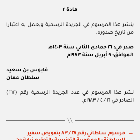
مادة ٢
ينشر هذا المرسوم في الجريدة الرسمية ويعمل به اعتبارا
من تاريخ صدوره.
صدر في: ٢٦ جمادى الثاني سنة ١٤٠٣هـ
الموافق: ٩ أبريل سنة ١٩٨٣م
قابوس بن سعيد
سلطان عمان
نشر هذا المرسوم في عدد الجريدة الرسمية رقم (٢٦٢)
الصادر في ١٦ / ٤ / ١٩٨٣م.
←
مرسوم سلطاني رقم ٢٨ / ٨٣ بتفويض سفير