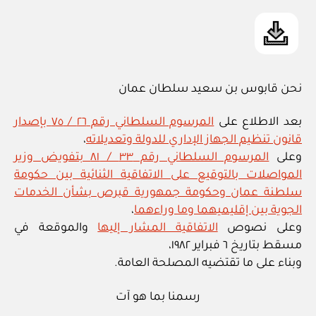
نحن قابوس بن سعيد سلطان عمان
بعد الاطلاع على
المرسوم السلطاني رقم ٢٦ / ٧٥ بإصدار
قانون تنظيم الجهاز الإداري للدولة وتعديلاته
،
وعلى
المرسوم السلطاني رقم ٣٣ / ٨١ بتفويض وزير
المواصلات بالتوقيع على الاتفاقية الثنائية بين حكومة
سلطنة عمان وحكومة جمهورية قبرص بشأن الخدمات
الجوية بين إقليميهما وما وراءهما
،
وعلى نصوص
الاتفاقية المشار إليها
والموقعة في
مسقط بتاريخ ٦ فبراير ١٩٨٢،
وبناء على ما تقتضيه المصلحة العامة.
رسمنا بما هو آت