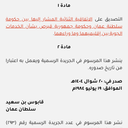
مادة ١
التصديق على
الاتفاقية الثنائية المشار إليها بين حكومة
سلطنة عمان وحكومة جمهورية قبرص بشأن الخدمات
الجوية بين إقليميهما وما وراءهما
.
مادة ٢
ينشر هذا المرسوم في الجريدة الرسمية ويعمل به اعتبارا
من تاريخ صدوره.
صدر في: ٢٠ شوال ١٤٠٤هـ
الموافق: ١٩ يوليو ١٩٨٤م
قابوس بن سعيد
سلطان عمان
نشر هذا المرسوم في عدد الجريدة الرسمية رقم (٢٩٣)