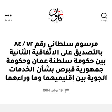
البحث
القائمة
Qanoon.om
م
التصنيفات
مرسوم سلطاني رقم ٧٢ / ٨٤
ر
س
بالتصديق على الاتفاقية الثنائية
و
م
بين حكومة سلطنة عمان وحكومة
س
ل
جمهورية قبرص بشأن الخدمات
بو
ط
ا
ان
الجوية بين إقليميهما وما وراءهما
س
ي
ط
كاتب
19 يوليو 1984
ة
تاريخ
المقالة
ad
المقالة
m
in