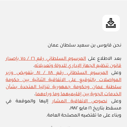
in
نحن قابوس بن سعيد سلطان عمان
بعد الاطلاع على
المرسوم السلطاني رقم ٢٦ / ٧٥ بإصدار
قانون تنظيم الجهاز الإداري للدولة وتعديلاته
،
وعلى
المرسوم السلطاني رقم ١١٨ / ٨١ بتفويض وزير
المواصلات بالتوقيع على الاتفاقية الثنائية بين حكومة
سلطنة عمان وحكومة جمهورية تنزانيا المتحدة بشأن
الخدمات الجوية بين إقليميهما وما وراءهما
،
وعلى
نصوص الاتفاقية المشار
إليها والموقعة في
مسقط بتاريخ ١٦ مايو ١٩٨٢،
وبناء على ما تقتضيه المصلحة العامة.