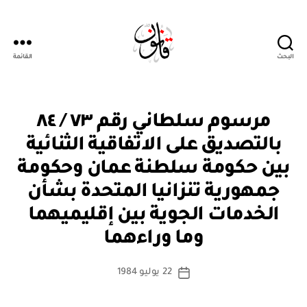
البحث
القائمة
Qanoon.om
م
التصنيفات
مرسوم سلطاني رقم ٧٣ / ٨٤
ر
س
بالتصديق على الاتفاقية الثنائية
و
م
بين حكومة سلطنة عمان وحكومة
س
ل
جمهورية تنزانيا المتحدة بشأن
ط
ان
الخدمات الجوية بين إقليميهما
بو
ي
ا
وما وراءهما
س
ط
كاتب
22 يوليو 1984
ة
تاريخ
المقالة
ad
المقالة
m