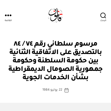
البحث
القائمة
Qanoon.om
م
التصنيفات
مرسوم سلطاني رقم ٧٤ / ٨٤
ر
س
بالتصديق على الاتفاقية الثنائية
و
م
بين حكومة السلطنة وحكومة
س
ل
جمهورية الصومال الديمقراطية
بو
ط
ا
ان
بشأن الخدمات الجوية
س
ي
ط
كاتب
22 يوليو 1984
ة
تاريخ
المقالة
ad
المقالة
m
in