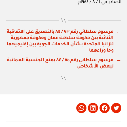
الصادر في ١ / ٨ / ١٩٨٤م.
←
مرسوم سلطاني رقم ٧٣ / ٨٤ بالتصديق على الاتفاقية
الثنائية بين حكومة سلطنة عمان وحكومة جمهورية
تنزانيا المتحدة بشأن الخدمات الجوية بين إقليميهما
وما وراءهما
→
مرسوم سلطاني رقم ٧٥ / ٨٤ بمنح الجنسية العمانية
لبعض الأشخاص
Whatsapp
LinkedIn
Facebook
Twitter