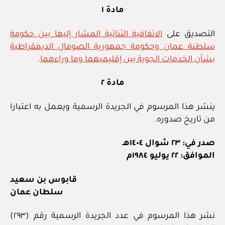
مادة ١
التصديق على
الاتفاقية الثنائية المشار إليها بين حكومة
سلطنة عمان وحكومة جمهورية الصومال الديمقراطية
بشأن الخدمات الجوية بين إقليميهما وما وراءهما
.
مادة ٢
ينشر هذا المرسوم في الجريدة الرسمية ويعمل به اعتبارا
من تاريخ صدوره.
صدر في: ٢٣ شوال ١٤٠٤هـ
الموافق: ٢٢ يوليو ١٩٨٤م
قابوس بن سعيد
سلطان عمان
نشر هذا المرسوم في عدد الجريدة الرسمية رقم (٢٩٣)