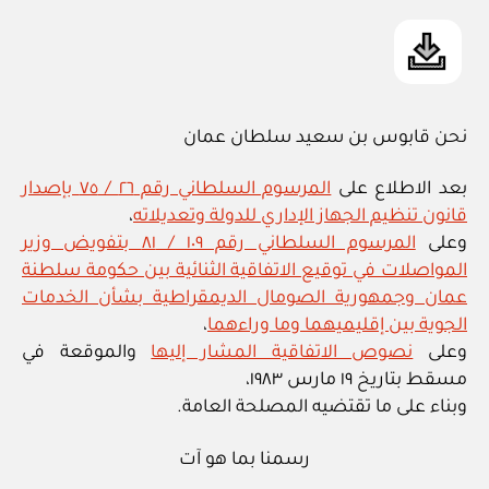
نحن قابوس بن سعيد سلطان عمان
بعد الاطلاع على
المرسوم السلطاني رقم ٢٦ / ٧٥ بإصدار
قانون تنظيم الجهاز الإداري للدولة وتعديلاته
،
وعلى
المرسوم السلطاني رقم ١٠٩ / ٨١ بتفويض وزير
المواصلات في توقيع الاتفاقية الثنائية بين حكومة سلطنة
عمان وجمهورية الصومال الديمقراطية بشأن الخدمات
الجوية بين إقليميهما وما وراءهما
،
وعلى
نصوص الاتفاقية المشار إليها
والموقعة في
مسقط بتاريخ ١٩ مارس ١٩٨٣،
وبناء على ما تقتضيه المصلحة العامة.
رسمنا بما هو آت