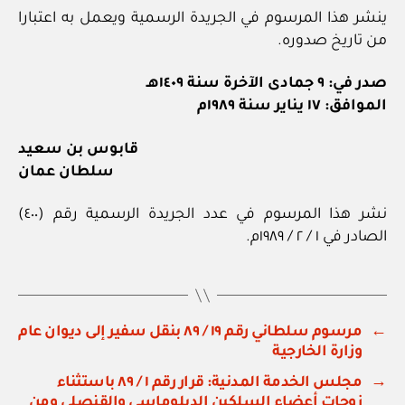
ينشر هذا المرسوم في الجريدة الرسمية ويعمل به اعتبارا
من تاريخ صدوره.
صدر في: ٩ جمادى الآخرة سنة ١٤٠٩هـ
الموافق: ١٧ يناير سنة ١٩٨٩م
قابوس بن سعيد
سلطان عمان
نشر هذا المرسوم في عدد الجريدة الرسمية رقم (٤٠٠)
الصادر في ١ / ٢ / ١٩٨٩م.
←
مرسوم سلطاني رقم ١٩ / ٨٩ بنقل سفير إلى ديوان عام
وزارة الخارجية
→
مجلس الخدمة المدنية: قرار رقم ١ / ٨٩ باستثناء
زوجات أعضاء السلكين الدبلوماسي والقنصلي ومن