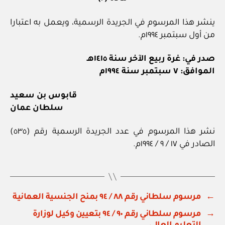
ينشر هذا المرسوم في الجريدة الرسمية، ويعمل به اعتبارا
من أول سبتمبر ١٩٩٤م.
صدر في: غرة ربيع الآخر سنة ١٤١٥هـ
الموافق: ٧ سبتمبر سنة ١٩٩٤م
قابوس بن سعيد
سلطان عمان
نشر هذا المرسوم في عدد الجريدة الرسمية رقم (٥٣٥)
الصادر في ١٧ / ٩ / ١٩٩٤م.
←
مرسوم سلطاني رقم ٨٨ / ٩٤ بمنح الجنسية العمانية
→
مرسوم سلطاني رقم ٩٠ / ٩٤ بتعيين وكيل لوزارة