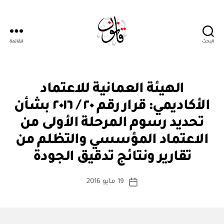
البحث
القائمة
Qanoon.om
ق
التصنيفات
الهيئة العمانية للاعتماد
ر
ار
الأكاديمي: قرار رقم ٢٠ / ٢٠١٦ بشأن
و
زا
تحديد رسوم المرحلة الأولى من
ر
ي
الاعتماد المؤسسي والتظلم من
بو
ا
تقارير ونتائج تدقيق الجودة
س
ط
كاتب
19 مايو 2016
ة
تاريخ
المقالة
ad
المقالة
m
in