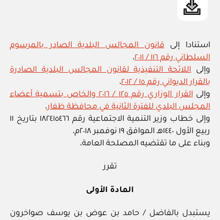
استنادا إلى
قانون المجالس البلدية الصادر بالمرسوم
السلطاني رقم ١١٦ / ٢٠١١
،
وإلى
اللائحة التنفيذية لقانون المجالس البلدية الصادرة
بالقرار الديواني رقم ١٥ / ٢٠١٢
،
وإلى
القرار الوزاري رقم ١٢٥ / ٢٠١٦ والخاص بتسمية أعضاء
المجلس البلدي للفترة الثانية في محافظة ظفار
،
وإلى خطاب وزير التنمية الاجتماعية رقم ١٨٢٤١٥٤٦٦ بتاريخ ١١
ربيع الأول ١٤٤٠هـ الموافق ١٩ نوفمبر ٢٠١٨م،
وبناء على ما تقتضيه المصلحة العامة،
تقرر
المادة الأولى
يستبدل بالفاضل / حامد بن عوض بن يوسف صواخرون