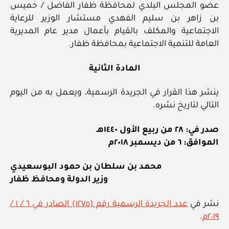
عضو المجلس البلدي لمحافظة ظفار الفاضل / خميس
بن زاهر بن سليم الفهدي مستشار الوزير للرعاية
الاجتماعية والمكلف بالقيام بأعمال مدير عام المديرية
العامة للتنمية الاجتماعية بمحافظة ظفار.
المادة الثانية
ينشر هذا القرار في الجريدة الرسمية، ويعمل به من اليوم
التالي لتاريخ نشره.
صدر في: ٢٨ من ربيع الأول ١٤٤٠هـ
الموافق: ٦ من ديسمبر ٢٠١٨م
محمد بن سلطان بن حمود البوسعيدي
وزير الدولة ومحافظ ظفار
نشر في
عدد الجريدة الرسمية رقم (١٢٧٥) الصادر في ٦ / ١ /
٢٠١٩م
.