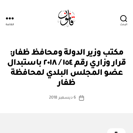
البحث
القائمة
Qanoon.om
ق
التصنيفات
مكتب وزير الدولة ومحافظ ظفار:
ر
ار
قرار وزاري رقم ١٥٤ / ٢٠١٨ باستبدال
و
زا
عضو المجلس البلدي لمحافظة
بو
ر
ا
ي
ظفار
س
ط
كاتب
6 ديسمبر 2018
ة
تاريخ
المقالة
ad
المقالة
m
in