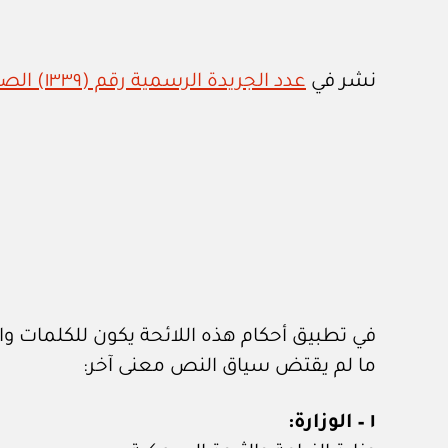
نشر في
عدد الجريدة الرسمية رقم (١٣٣٩) الصادر في ٢٦ / ٤ / ٢٠٢٠م
في تطبيق أحكام هذه اللائحة يكون للكلمات وال
ما لم يقتض سياق النص معنى آخر:
١ – الوزارة: