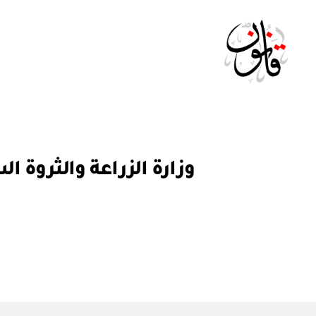
Qanoon.om
ق
التصنيفات
ر
ار
و
ز
ا
ر
ي