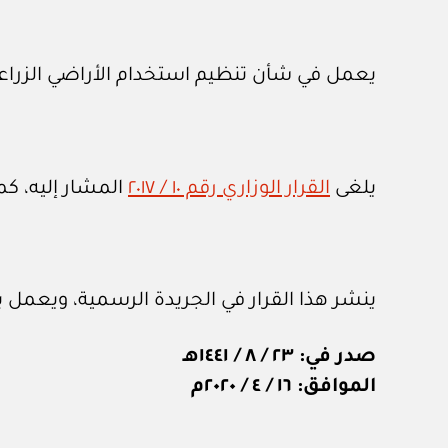
يعمل في شأن تنظيم استخدام الأراضي الزراعية
يلغى
القرار الوزاري رقم ١٠ / ٢٠١٧
المشار إليه، كم
ينشر هذا القرار في الجريدة الرسمية، ويعمل به
صدر في: ٢٣ / ٨ / ١٤٤١هـ
الموافق: ١٦ / ٤ / ٢٠٢٠م