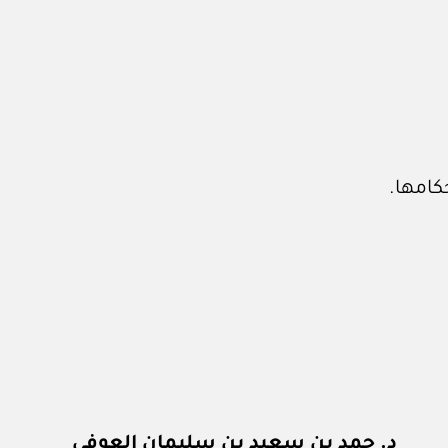
كامها.
د. حمد بن سعيد بن سليمان العوفي