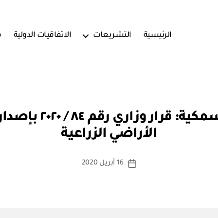
الرئيسية
التشريعات
الاتفاقيات الدولية
ف
بو
وزارة الزراعة والثر
ا
الأراضي الزراعية
س
ط
ة
كاتب
16 أبريل 2020
تاريخ
a
المقالة
المقالة
d
m
in