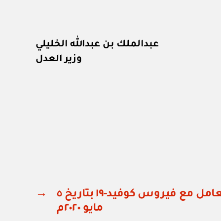
عبدالملك بن عبدالله الخليلي
وزير العدل
قرار اللجنة العليا للتعامل مع فيروس كوفيد-١٩ بتاريخ ٥
→
مايو ٢٠٢٠م