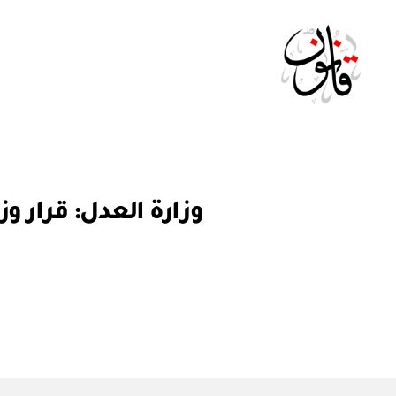
Qanoon.om
ق
التصنيفات
ر
ار
و
ز
ا
ر
ي