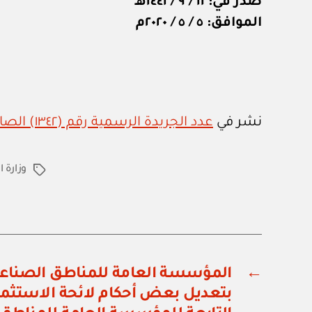
صدر في: ١١ / ٩ / ١٤٤١هـ
الموافق: ٥ / ٥ / ٢٠٢٠م
نشر في
عدد الجريدة الرسمية رقم (١٣٤٢) الصادر في ١٧ / ٥ / ٢٠٢٠م
وزارة 
الوسوم
←
بتعديل بعض أحكام لائحة الاستثما