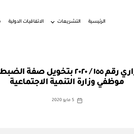
الرئيسية
التشريعات
الاتفاقيات الدولية
ف
بو
وزارة العدل: قرار وزاري رقم ١٥٥ / ٠٢٠
ا
موظفي وزارة التنمية الاجتماعية
س
ط
ة
كاتب
5 مايو 2020
تاريخ
a
المقالة
المقالة
d
m
in