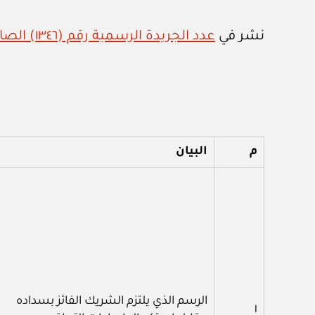
نشر في
عدد الجريدة الرسمية رقم (١٣٤٦) الصادر في ٢١ / ٦ / ٢٠٢٠م
م
البيان
الرسم الذي يلتزم الشريك الفائز بسداده
١