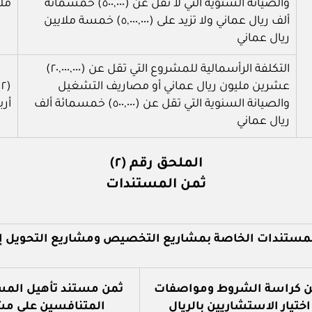
والصيانة السنوية التي لا تقل عن (٥٠٠,٠٠٠) خمسمائة
مل
ألف ريال عماني ولا تزيد على (٥,٠٠٠,٠٠٠) خمسة ملايين
ريال عماني
التكلفة الرأسمالية للمشروع التي تقل عن (٢٠,٠٠٠,٠٠٠)
عشرين مليون ريال عماني أو مصاريف التشغيل
والصيانة السنوية التي تقل عن (٥٠٠,٠٠٠) خمسمائة ألف
أرب
ريال عماني
الملحق رقم (٢)
ثمن المستندات
المستندات الخاصة بمشاريع التخصيص ومشاريع التحويل 
ن كراسة الشروط ومواصفات
ثمن مستند تأهيل المس
اختيار الاستشاريين بالريال
المتنافسين على م