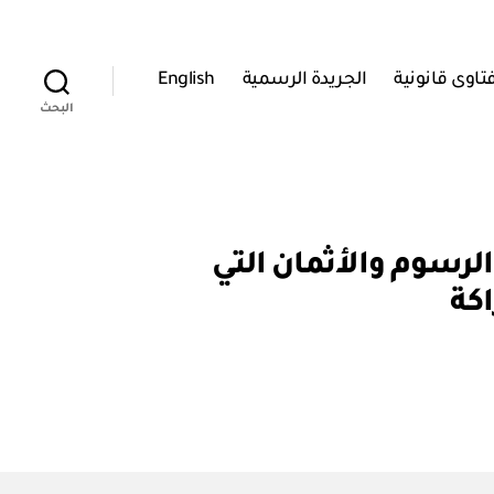
تاوى قانونية
الجريدة الرسمية
English
البحث
 والشراكة: قرار رقم ٥ / ٢٠٢٠ بتحديد الرسوم والأثمان التي
كة