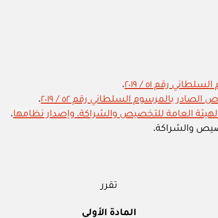
ني رقم ٥١ / ٢٠١٩
،
صادر بالمرسوم السلطاني رقم ٥٢ / ٢٠١٩
،
،
خصيص والشراكة،
تقرر
المادة الأولى