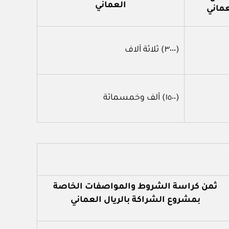
العماني
عماني
(٣٠٠٠) ثلاثة آلاف
(١٥٠٠) ألف وخمسمائة
ثمن كراسة الشروط والمواصفات الخاصة
بمشروع الشراكة بالريال العماني