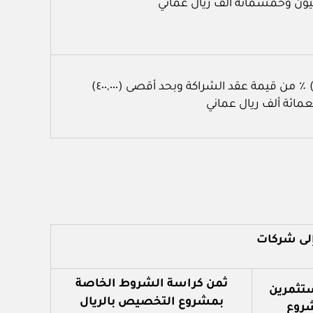
يون وخمسمائة ألف ريال عماني
(٢) ٪ من قيمة عقد الشراكة وبحد أقصى (٤٠٠,٠٠٠)
عمائة ألف ريال عماني
إلى شركات
ثمن كراسة الشروط الخاصة
تثمرين
بمشروع التخصيص بالريال
شروع