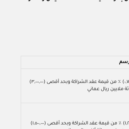
رسم
(٠,٧٥) ٪ من قيمة عقد الشراكة وبحد أقصى (٣,٠٠٠,٠٠٠)
ثة ملايين ريال عماني
(١,٢٥) ٪ من قيمة عقد الشراكة وبحد أقصى (١,٥٠٠,٠٠٠)