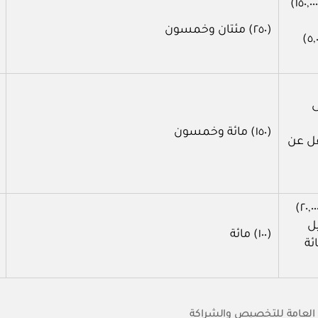
التكلفة الرأسمالية للمشروع التي تزيد على (١٥٠,٠٠٠,٠٠٠)
(٢٥٠) مئتان وخمسون
التشغيل والصيانة السنوية التي تزيد على (٥,٠٠٠,٠٠٠)
ى
(١٥٠) مائة وخمسون
قل عن
التكلفة الرأسمالية للمشروع التي تقل عن (٢٠,٠٠٠,٠٠٠)
ل
(١٠٠) مائة
٥) خمسمائة
 العامة للتخصيص والشراكة