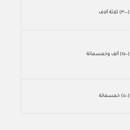
(٣٠٠٠) ثلاثة آلاف
(١٥٠٠) ألف وخمسمائة
(٥٠٠) خمسمائة