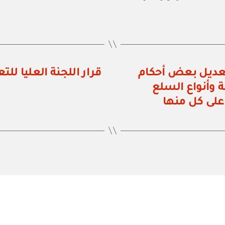
لضرائب: قرار رقم ٣٤ / ٢٠٢٠ بتعديل بعض أحكام
تحديد قيمة وأنواع السلع
على كل منها