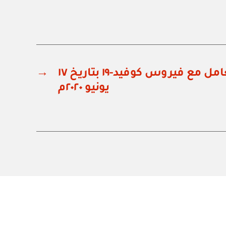
قرار اللجنة العليا للتعامل مع فيروس كوفيد-١٩ بتاريخ ١٧
→
يونيو ٢٠٢٠م