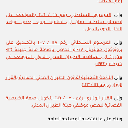
رقم ٧٦ / ٢٠١٩
،
وإلى
المرسوم السلطاني رقم ٦٥ / ٢٠٠٦ بالموافقة على
انضمام سلطنة عمان إلى اتفاقية توحيد بعض قواعد
النقل الجوي الدولي
،
وإلى
المرسوم السلطاني رقم ١٢٧ / ٢٠٠٧ بالتصديق على
بروتوكول مونتريال ١٩٤٧م الخاص بإضافة مادة جديدة (٩٣
مكررا) إلى معاهدة الطيران المدني الدولي الموقعة في
شيكاغو ١٩٤٤م
،
وإلى
اللائحة التنفيذية لقانون الطيران المدني الصادرة بالقرار
الوزاري رقم ١١٦ / ٢٠٢٣
،
وإلى
القرار الوزاري رقم ٣٠٠ / ٢٠١٩ بتخويل صفة الضبطية
القضائية لبعض موظفي هيئة الطيران المدني
،
وبناء على ما تقتضيه المصلحة العامة.