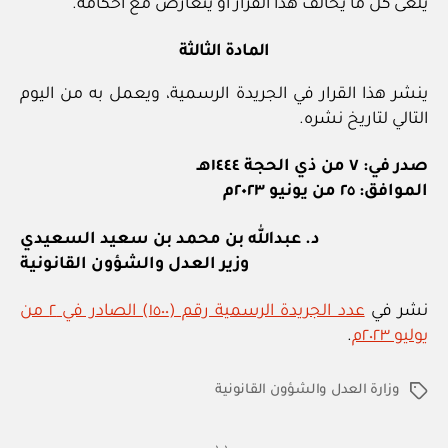
يلغى كل ما يخالف هذا القرار أو يتعارض مع أحكامه.
المادة الثالثة
ينشر هذا القرار في الجريدة الرسمية، ويعمل به من اليوم
التالي لتاريخ نشره.
صدر في: ٧ من ذي الحجة ١٤٤٤هـ
الموافق: ٢٥ من يونيو ٢٠٢٣م
د. عبدالله بن محمد بن سعيد السعيدي
وزير العدل والشؤون القانونية
نشر في
عدد الجريدة الرسمية رقم (١٥٠٠) الصادر في ٢ من
يوليو ٢٠٢٣م
.
وزارة العدل والشؤون القانونية
الوسوم