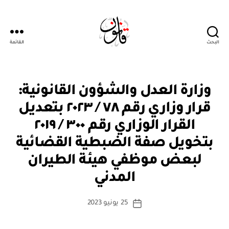
البحث
القائمة
Qanoon.om
ق
التصنيفات
وزارة العدل والشؤون القانونية:
ر
ار
قرار وزاري رقم ٧٨ / ٢٠٢٣ بتعديل
و
زا
القرار الوزاري رقم ٣٠٠ / ٢٠١٩
ر
ي
بتخويل صفة الضبطية القضائية
لبعض موظفي هيئة الطيران
بو
ا
المدني
س
ط
كاتب
25 يونيو 2023
ة
تاريخ
المقالة
ad
المقالة
m