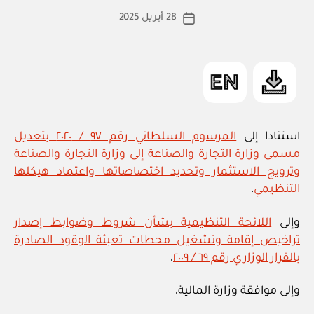
ط
كاتب
28 أبريل 2025
ة
تاريخ
المقالة
ad
المقالة
m
in
استنادا إلى
المرسوم السلطاني رقم ٩٧ / ٢٠٢٠ بتعديل
مسمى وزارة التجارة والصناعة إلى وزارة التجارة والصناعة
وترويج الاستثمار وتحديد اختصاصاتها واعتماد هيكلها
التنظيمي
،
وإلى
اللائحة التنظيمية بشأن شروط وضوابط إصدار
تراخيص إقامة وتشغيل محطات تعبئة الوقود الصادرة
بالقرار الوزاري رقم ٦٩ / ٢٠٠٩
،
وإلى موافقة وزارة المالية،