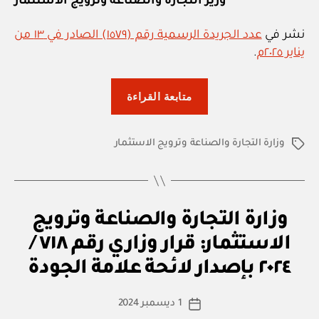
وزير التجارة والصناعة وترويج الاستثمار
نشر في
عدد الجريدة الرسمية رقم (١٥٧٩) الصادر في ١٣ من
يناير ٢٠٢٥م
.
“وزارة
متابعة القراءة
التجارة
والصناعة
وزارة التجارة والصناعة وترويج الاستثمار
وترويج
الوسوم
الاستثمار:
قرار
وزاري
ق
التصنيفات
وزارة التجارة والصناعة وترويج
رقم
ر
ار
٣
الاستثمار: قرار وزاري رقم ٧١٨ /
بو
و
ا
/
زا
٢٠٢٤ بإصدار لائحة علامة الجودة
س
ر
٢٠٢٥
ي
ط
كاتب
بإصدار
1 ديسمبر 2024
ة
تاريخ
المقالة
اللائحة