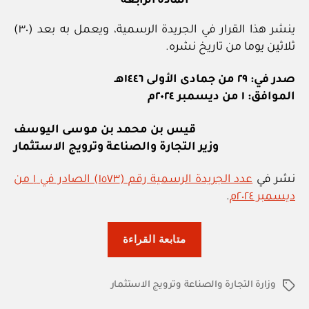
المادة الرابعة
ينشر هذا القرار في الجريدة الرسمية، ويعمل به بعد (٣٠)
ثلاثين يوما من تاريخ نشره.
صدر في: ٢٩ من جمادى الأولى ١٤٤٦هـ
الموافق: ١ من ديسمبر ٢٠٢٤م
قيس بن محمد بن موسى اليوسف
وزير التجارة والصناعة وترويج الاستثمار
نشر في
عدد الجريدة الرسمية رقم (١٥٧٣) الصادر في ١ من
ديسمبر ٢٠٢٤م
.
“وزارة
متابعة القراءة
التجارة
والصناعة
وزارة التجارة والصناعة وترويج الاستثمار
وترويج
الوسوم
الاستثمار: