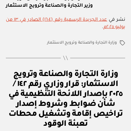
وزير التجارة والصناعة وترويج الاستثمار
نشر في
عدد الجريدة الرسمية رقم (١٦٠٤) الصادر في ١٣ من
يوليو ٢٠٢٥م
.
وزارة التجارة والصناعة وترويج الاستثمار
الوسوم
ق
التصنيفات
وزارة التجارة والصناعة وترويج
ر
ار
الاستثمار: قرار وزاري رقم ١٤٢ /
و
زا
٢٠٢٥ بإصدار اللائحة التنظيمية في
ر
ي
شأن ضوابط وشروط إصدار
تراخيص إقامة وتشغيل محطات
بو
ا
تعبئة الوقود
س