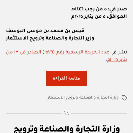
صدر في: ٥ من رجب ١٤٤٦هـ
الموافق: ٥ من يناير ٢٠٢٥م
قيس بن محمد بن موسى اليوسف
وزير التجارة والصناعة وترويج الاستثمار
نشر في
عدد الجريدة الرسمية رقم (١٥٧٩) الصادر في ١٣ من
يناير ٢٠٢٥م
.
“وزارة
متابعة القراءة
التجارة
والصناعة
وزارة التجارة والصناعة وترويج الاستثمار
وترويج
الوسوم
الاستثمار:
قرار
وزاري
ق
التصنيفات
وزارة التجارة والصناعة وترويج
رقم
ر