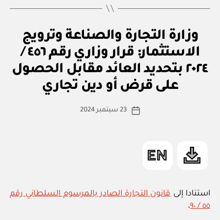
قرار
وزاري
ق
التصنيفات
وزارة التجارة والصناعة وترويج
رقم
ر
ار
٧١٨
الاستثمار: قرار وزاري رقم ٤٥٦ /
و
/
زا
٢٠٢٤ بتحديد العائد مقابل الحصول
بو
ر
٢٠٢٤
ا
ي
على قرض أو دين تجاري
س
بإصدار
ط
لائحة
كاتب
23 سبتمبر 2024
ة
تاريخ
علامة
المقالة
ad
المقالة
الجودة”
m
in
استنادا إلى
قانون التجارة الصادر بالمرسوم السلطاني رقم
،
٥٥ / ٩٠