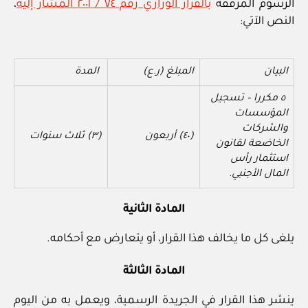
الرسوم المرفقة
بالقرار الوزاري رقم ٧٤ / ٢٠٠١ المشار إليه
،
النص الآتي:
البيان
المبلغ (ر.ع)
المدة
٥ مكررا – تسجيل
المؤسسات
والشركات
(٤٠) أربعون
(٣) ثلاث سنوات
الخاضعة لقانون
استثمار رأس
المال الأجنبي.
المادة الثانية
يلغى كل ما يخالف هذا القرار، أو يتعارض مع أحكامه.
المادة الثالثة
ينشر هذا القرار في الجريدة الرسمية، ويعمل به من اليوم