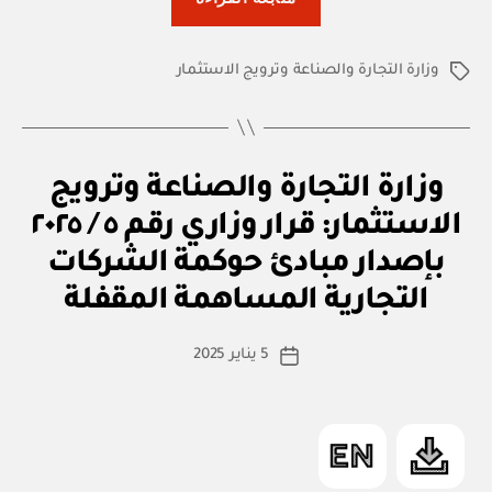
التجارة
والصناعة
وزارة التجارة والصناعة وترويج الاستثمار
وترويج
الوسوم
الاستثمار:
قرار
وزاري
ق
التصنيفات
وزارة التجارة والصناعة وترويج
رقم
ر
ار
١٤٢
الاستثمار: قرار وزاري رقم ٥ / ٢٠٢٥
و
/
زا
بإصدار مبادئ حوكمة الشركات
بو
ر
٢٠٢٥
ا
ي
التجارية المساهمة المقفلة
س
بإصدار
ط
اللائحة
كاتب
5 يناير 2025
ة
تاريخ
التنظيمية
المقالة
ad
المقالة
في
m
شأن
in
ضوابط
وشروط