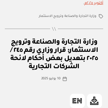
أكتوبر ٢٠٢٥م
.
وزارة التجارة والصناعة وترويج الاستثمار
الوسوم
ق
التصنيفات
وزارة التجارة والصناعة وترويج
ر
ار
الاستثمار: قرار وزاري رقم ٢٤٥ /
و
زا
٢٠٢٥ بتعديل بعض أحكام لائحة
بو
ر
ا
ي
الشركات التجارية
س
ط
كاتب
10 يوليو 2025
ة
تاريخ
المقالة
ad
المقالة
m
in