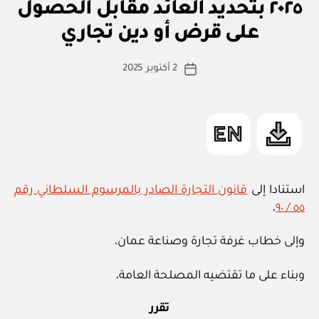
زا
٢٠٢٥ بتحديد العائد مقابل الحصول
بو
ر
ا
ي
على قرض أو دين تجاري
س
ط
كاتب
2 أكتوبر 2025
ة
تاريخ
المقالة
ad
المقالة
m
in
استنادا إلى
قانون التجارة الصادر بالمرسوم السلطاني رقم
،
٥٥ / ٩٠
وإلى خطاب غرفة تجارة وصناعة عمان،
وبناء على ما تقتضيه المصلحة العامة،
تقرر