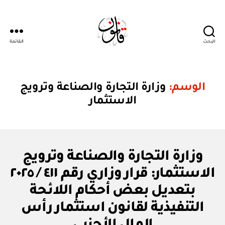
البحث
القائمة
Qanoon.om
الوسم:
وزارة التجارة والصناعة وترويج
الاستثمار
ق
التصنيفات
وزارة التجارة والصناعة وترويج
ر
ار
الاستثمار: قرار وزاري رقم ٤١١ / ٢٠٢٥
و
زا
بتعديل بعض أحكام اللائحة
ر
ي
التنفيذية لقانون استثمار رأس
بو
ا