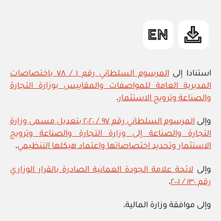
ad
المقالة
m
التنظيمية
in
لمختبرات
الفحص
والمعايرة”
استنادا إلى
المرسوم السلطاني رقم ١ / ٧٨ باختصاصات
المديرية العامة للمواصفات والمقاييس بوزارة التجارة
والصناعة وترويج الاستثمار
،
وإلى
المرسوم السلطاني رقم ٩٧ / ٢٠٢٠ بتعديل مسمى وزارة
التجارة والصناعة إلى وزارة التجارة والصناعة وترويج
الاستثمار وتحديد اختصاصاتها واعتماد هيكلها التنظيمي
،
وإلى
لائحة علامة الجودة العمانية الصادرة بالقرار الوزاري
رقم ١٣٠ / ٢٠٠١
،
وإلى موافقة وزارة المالية،