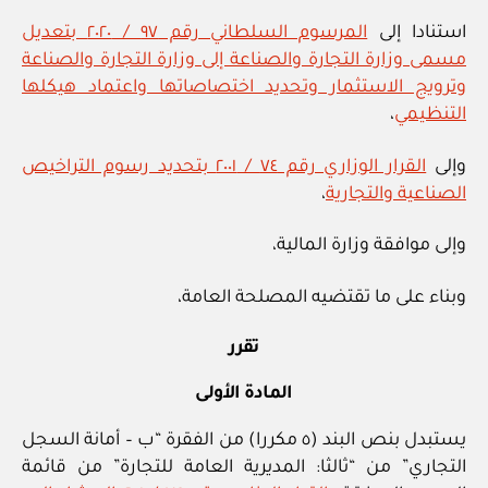
استنادا إلى
المرسوم السلطاني رقم ٩٧ / ٢٠٢٠ بتعديل
مسمى وزارة التجارة والصناعة إلى وزارة التجارة والصناعة
وترويج الاستثمار وتحديد اختصاصاتها واعتماد هيكلها
التنظيمي
،
وإلى
القرار الوزاري رقم ٧٤ / ٢٠٠١ بتحديد رسوم التراخيص
الصناعية والتجارية
،
وإلى موافقة وزارة المالية،
وبناء على ما تقتضيه المصلحة العامة،
تقرر
المادة الأولى
يستبدل بنص البند (٥ مكررا) من الفقرة “ب – أمانة السجل
التجاري” من “ثالثا: المديرية العامة للتجارة” من قائمة