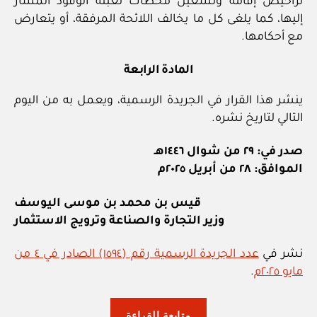
تراخيص إقامة وتشغيل محطات تعبئة الوقود المشار
إليها، كما يلغى كل ما يخالف اللائحة المرفقة، أو يتعارض
مع أحكامها.
المادة الرابعة
ينشر هذا القرار في الجريدة الرسمية، ويعمل به من اليوم
التالي لتاريخ نشره.
صدر في: ٢٩ من شوال ١٤٤٦هـ
الموافق: ٢٨ من أبريل ٢٠٢٥م
قيس بن محمد بن موسى اليوسف
وزير التجارة والصناعة وترويج الاستثمار
نشر في
عدد الجريدة الرسمية رقم (١٥٩٤) الصادر في ٤ من
مايو ٢٠٢٥م
.
“وزارة
متابعة القراءة