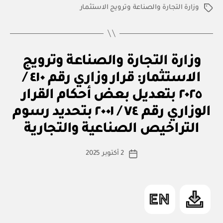
وزارة التجارة والصناعة وترويج الاستثمار
الوسوم
ق
التصنيفات
وزارة التجارة والصناعة وترويج
ر
ار
الاستثمار: قرار وزاري رقم ٤١٠ /
و
زا
٢٠٢٥ بتعديل بعض أحكام القرار
ر
ي
الوزاري رقم ٧٤ / ٢٠٠١ بتحديد رسوم
بو
ا
التراخيص الصناعية والتجارية
س
ط
كاتب
2 أكتوبر 2025
ة
تاريخ
المقالة
ad
المقالة
m
in