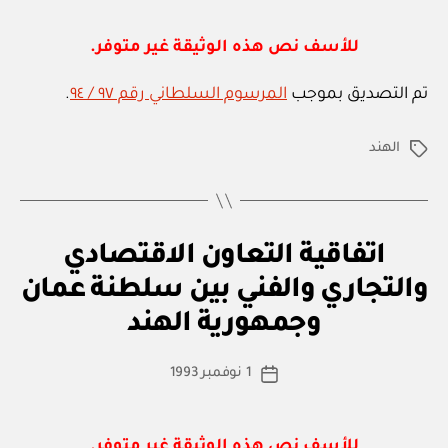
m
in
للأسف نص هذه الوثيقة غير متوفر.
تم التصديق بموجب
المرسوم السلطاني رقم ٩٧ / ٩٤
.
الهند
الوسوم
ا
التصنيفات
اتفاقية التعاون الاقتصادي
ت
ف
والتجاري والفني بين سلطنة عمان
بو
ا
ا
ق
وجمهورية الهند
س
ي
ة
ط
كاتب
د
1 نوفمبر 1993
ة
تاريخ
و
المقالة
ad
المقالة
ل
m
ي
ة
in
للأسف نص هذه الوثيقة غير متوفر.