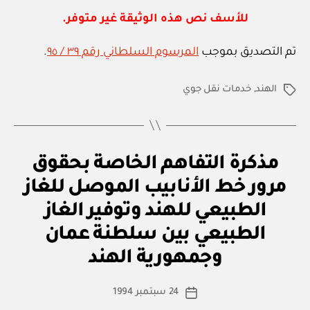
ي
ة
in
للأسف نص هذه الوثيقة غير متوفر.
تم التصديق بموجب
المرسوم السلطاني رقم ٣٩ / ٩٥
.
الهند
,
خدمات نقل جوي
الوسوم
ا
التصنيفات
مذكرة التفاهم الخاصة بحقوق
ت
ف
مرور خط الأنابيب الموصل للغاز
ا
ق
الطبيعي للهند وتوفير الغاز
ي
ة
الطبيعي بين سلطنة عمان
بو
د
ا
و
وجمهورية الهند
س
ل
ي
ط
كاتب
ة
24 سبتمبر 1994
ة
تاريخ
المقالة
ad
المقالة