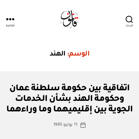
البحث
القائمة
Qanoon.om
الوسم:
الهند
ا
التصنيفات
اتفاقية بين حكومة سلطنة عمان
ت
ف
وحكومة الهند بشأن الخدمات
بو
ا
ا
ق
الجوية بين إقليميهما وما وراءهما
س
ي
ة
ط
كاتب
د
11 يوليو 1995
ة
تاريخ
و
المقالة
ad
المقالة
ل
m