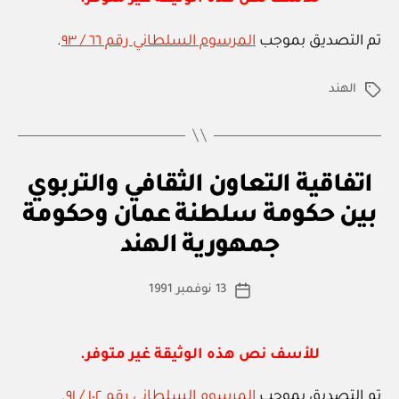
تم التصديق بموجب
المرسوم السلطاني رقم ٦٦ / ٩٣
.
الهند
الوسوم
ا
التصنيفات
اتفاقية التعاون الثقافي والتربوي
ت
ف
بين حكومة سلطنة عمان وحكومة
بو
ا
ا
ق
جمهورية الهند
س
ي
ة
ط
كاتب
د
13 نوفمبر 1991
ة
تاريخ
و
المقالة
ad
المقالة
ل
m
ي
ة
in
للأسف نص هذه الوثيقة غير متوفر.
تم التصديق بموجب
المرسوم السلطاني رقم ١٠٢ / ٩١
.