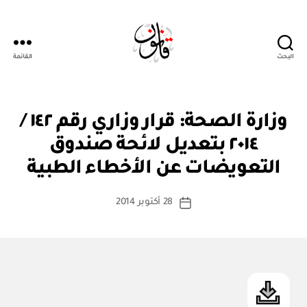
البحث
القائمة
Qanoon.om
ق
التصنيفات
وزارة الصحة: قرار وزاري رقم ١٤٢ /
ر
ار
٢٠١٤ بتعديل لائحة صندوق
بو
و
ا
زا
التعويضات عن الأخطاء الطبية
س
ر
ي
ط
كاتب
28 أكتوبر 2014
ة
تاريخ
المقالة
ad
المقالة
m
in