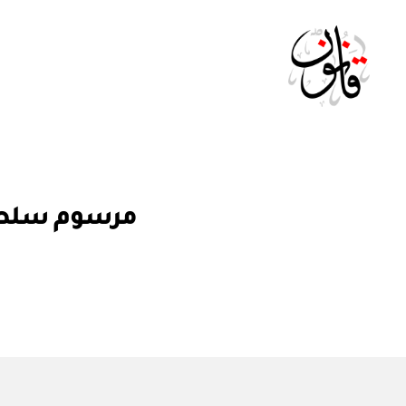
Qanoon.om
م
التصنيفات
مرسوم سلطاني رقم ٥٢ / ٢٠٢٣ بإصدار 
ر
س
و
م
س
ل
ط
ان
ي