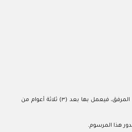
٢ – أحكام فرع تأمين إصابات العمل والأمراض المهنية على العمال غير العمانيين من القانون المرفق، فيعمل بها بعد (٣) ثلاثة أعوام من