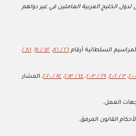
دول الخليج العربية العاملين في غير دولهم
لمراسيم السلطانية أرقام
٢٦ / ٨٦
،
٧٢ / ٩١
،
٨٦ /
،
٣ / ٢٠٠٢
،
٢٩ / ٢٠٠٣
،
٤٤ / ٢٠١٣
،
٨٢ / ٢٠٢٠
، المشار
جهات العمل.
أحكام القانون المرفق.