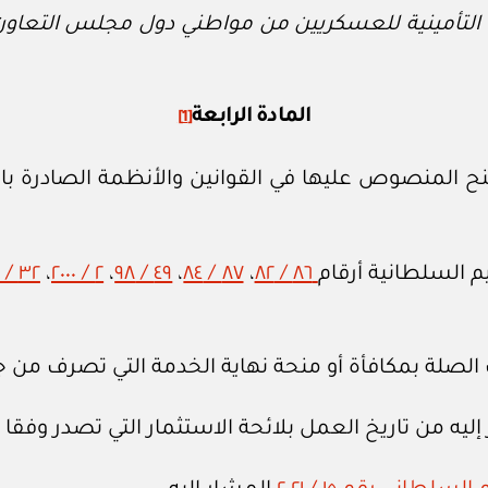
 التأمينية للعسكريين من مواطني دول مجلس التعاون ل
المادة الرابعة
[1]
ح المنصوص عليها في القوانين والأنظمة الصادرة با
م السلطانية أرقام
٨٦ / ٨٢
،
٨٧ / ٨٤
،
٤٩ / ٩٨
،
٢ / ٢٠٠٠
،
٣٢ / ٢٠٠٠
 الصلة بمكافأة أو منحة نهاية الخدمة التي تصرف من 
ليه من تاريخ العمل بلائحة الاستثمار التي تصدر وفقا ل