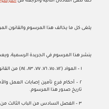
كما تلغى المادتان الثانية والرابعة من
المرسوم ال
يلغى كل ما يخالف هذا المرسوم والقانون الم
ينشر هذا المرسوم في الجريدة الرسمية، ويعمل به في الأول من
١ – المواد (٧٢، ٧٥، ٧٦، ٧٧، ٨٣، ٨٤) من القانون المرفق، فيعمل بها من اليوم التالي لتاريخ نشره.
تاريخ صدور هذا المرسوم.
٣ – الفصل السادس من الباب الثالث من القانون المرفق، فيعمل به بعد (٢) عامين من تاريخ صدور هذا المرسوم.