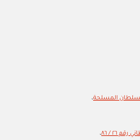
،
 ٢٦ / ٨٦
،