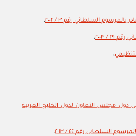
مرسوم السلطاني رقم ٣ / ٢٠٠٢
،
٢ / ٢٠٠٣
،
،
أمينية لمواطني دول مجلس التعاون لدول الخليج العربية
 السلطاني رقم ٤٤ / ٢٠١٣
،