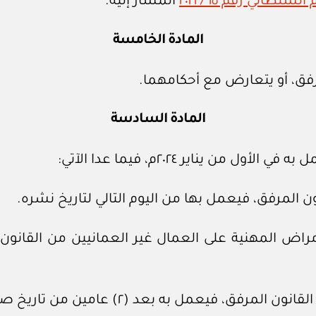
سلطاني رقم ١٥ / ٢٠٢١
المشار إليه.
المادة الخامسة
رفق، أو يتعارض مع أحكامهما.
المادة السادسة
 يناير ٢٠٢٤م، فيما عدا الآتي: