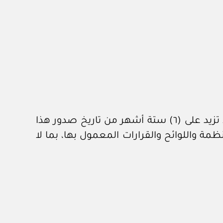
يصدر رئيس مجلس إدارة صندوق الحماية الاجتماعية اللائحة التنفيذية للقانون المرفق خلال مدة لا تزيد على (٦) ستة أشهر من تاريخ صدور هذا
ظمة واللوائح والقرارات المعمول بها، بما لا