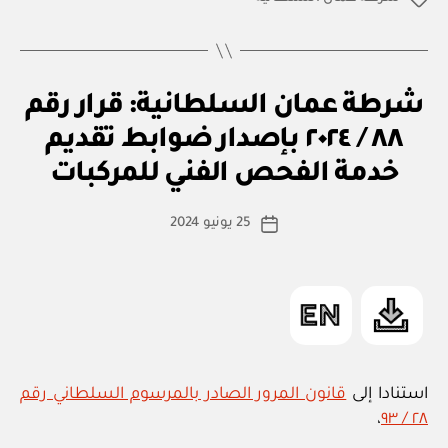
قرار
رقم
١٣٢
/
ق
التصنيفات
شرطة عمان السلطانية: قرار رقم
٢٠٢٤
ر
ار
بتعديل
٨٨ / ٢٠٢٤ بإصدار ضوابط تقديم
بو
و
ا
بعض
زا
خدمة الفحص الفني للمركبات
س
ر
أحكام
ي
ط
كاتب
اللائحة
25 يونيو 2024
ة
تاريخ
المقالة
التنفيذية
ad
المقالة
m
لقانون
in
إقامة
الأجانب”
استنادا إلى
قانون المرور الصادر بالمرسوم السلطاني رقم
،
٢٨ / ٩٣