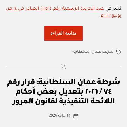
نشر في
عدد الجريدة الرسمية رقم (١٦٥٢) الصادر في ١٤ من
يونيو ٢٠٢٦م
.
“شرطة
متابعة القراءة
عمان
السلطانية:
شرطة عمان السلطانية
قرار
الوسوم
رقم
٨٤
/
ق
التصنيفات
شرطة عمان السلطانية: قرار رقم
٢٠٢٦
ر
ار
بإصدار
٧٤ / ٢٠٢٦ بتعديل بعض أحكام
بو
و
ا
اللائحة
زا
اللائحة التنفيذية لقانون المرور
س
ر
التنفيذية
ي
ط
كاتب
لقانون
14 مايو 2026
ة
تاريخ
المقالة
السجلات
ad
المقالة