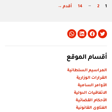
تعدد
٢٠٢٤
…
1
2
14
أقدم
→
بإصدار
صفحات
ضوابط
المقالات
تقديم
خدمة
الفحص
Whatsapp
LinkedIn
Facebook
Twitter
الفني
للمركبات”
أقسام الموقع
المراسيم السلطانية
القرارات الوزارية
الأوامر السامية
الاتفاقيات الدولية
الأحكام القضائية
الفتاوى القانونية