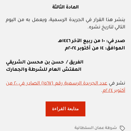
المادة الثالثة
ينشر هذا القرار في الجريدة الرسمية، ويعمل به من اليوم
التالي لتاريخ نشره.
صدر في: ١٠ من ربيع الآخر ١٤٤٦هـ
الموافق: ١٤ من أكتوبر ٢٠٢٤م
الفريق / حسن بن محسن الشريقي
المفتش العام للشرطة والجمارك
نشر في
عدد الجريدة الرسمية رقم (١٥٦٧) الصادر في ٢٠ من
أكتوبر ٢٠٢٤م
.
“شرطة
متابعة القراءة
عمان
السلطانية:
شرطة عمان السلطانية
قرار
الوسوم