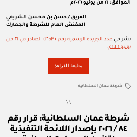
الموافق: ٢١ من يونيو ٢٠٢٦م
الفريق / حسن بن محسن الشريقي
المفتش العام للشرطة والجمارك
نشر في
عدد الجريدة الرسمية رقم (١٦٥٣) الصادر في ٢١ من
يونيو ٢٠٢٦م
.
“شرطة
متابعة القراءة
عمان
السلطانية:
شرطة عمان السلطانية
قرار
الوسوم
رقم
٨٧
/
ق
التصنيفات
شرطة عمان السلطانية: قرار رقم
٢٠٢٦
ر
ار
بتعديل
٨٤ / ٢٠٢٦ بإصدار اللائحة التنفيذية
بو
و
ا
بعض