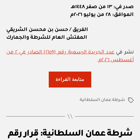
صدر في: ١٣ من صفر ١٤٤٨هـ
الموافق: ٢٨ من يوليو ٢٠٢٦م
الفريق / حسن بن محسن الشريقي
المفتش العام للشرطة والجمارك
نشر في
عدد الجريدة الرسمية رقم (١٦٥٩) الصادر في ٢ من
أغسطس ٢٠٢٦م
.
“شرطة
متابعة القراءة
عمان
السلطانية:
شرطة عمان السلطانية
قرار
الوسوم
رقم
١١٠
/
ق
التصنيفات
شرطة عمان السلطانية: قرار رقم
٢٠٢٦
ر