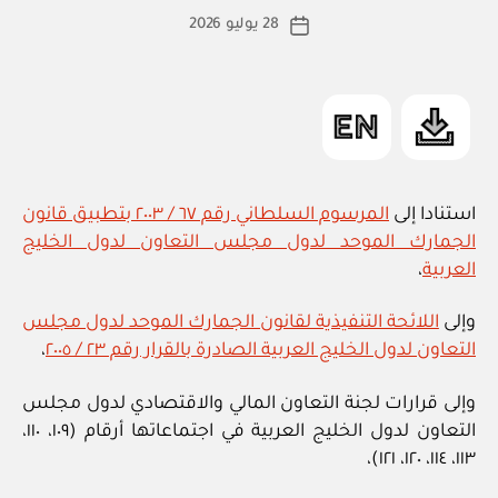
Z
ط
كاتب
E
28 يوليو 2026
ة
تاريخ
D
المقالة
ad
المقالة
m
in
استنادا إلى
المرسوم السلطاني رقم ٦٧ / ٢٠٠٣ بتطبيق قانون
الجمارك الموحد لدول مجلس التعاون لدول الخليج
العربية
،
وإلى
اللائحة التنفيذية لقانون الجمارك الموحد لدول مجلس
التعاون لدول الخليج العربية الصادرة بالقرار رقم ٢٣ / ٢٠٠٥
،
وإلى قرارات لجنة التعاون المالي والاقتصادي لدول مجلس
التعاون لدول الخليج العربية في اجتماعاتها أرقام (١٠٩، ١١٠،
١١٣، ١١٤، ١٢٠، ١٢١)،