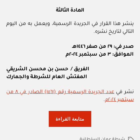
المادة الثالثة
ينشر هذا القرار في الجريدة الرسمية، ويعمل به من اليوم
التالي لتاريخ نشره.
صدر في: ٢٩ من صفر ١٤٤٦هـ
الموافق: ٣ من سبتمبر ٢٠٢٤م
الفريق / حسن بن محسن الشريقي
المفتش العام للشرطة والجمارك
نشر في
عدد الجريدة الرسمية رقم (١٥٦١) الصادر في ٨ من
سبتمبر ٢٠٢٤م
.
“شرطة
متابعة القراءة
عمان
السلطانية:
شرطة عمان السلطانية
الوسوم