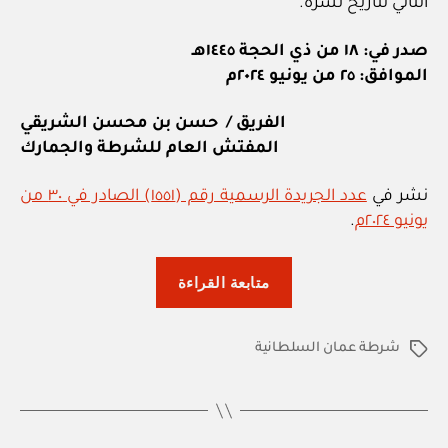
التالي لتاريخ نشره.
صدر في: ١٨ من ذي الحجة ١٤٤٥هـ
الموافق: ٢٥ من يونيو ٢٠٢٤م
الفريق / حسن بن محسن الشريقي
المفتش العام للشرطة والجمارك
نشر في
عدد الجريدة الرسمية رقم (١٥٥١) الصادر في ٣٠ من
يونيو ٢٠٢٤م
.
“شرطة
متابعة القراءة
عمان
السلطانية:
شرطة عمان السلطانية
قرار
الوسوم
رقم
٨٨
/