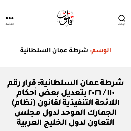
البحث
القائمة
Qanoon.om
الوسم:
شرطة عمان السلطانية
U
التصنيفات
شرطة عمان السلطانية: قرار رقم
N
C
١١٠ / ٢٠٢٦ بتعديل بعض أحكام
A
T
اللائحة التنفيذية لقانون (نظام)
E
G
الجمارك الموحد لدول مجلس
بو
O
ا
R
التعاون لدول الخليج العربية
س
I