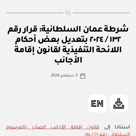
رقم
١٤٩
/
ق
التصنيفات
شرطة عمان السلطانية: قرار رقم
٢٠٢٤
ر
ار
بإصدار
١٣٢ / ٢٠٢٤ بتعديل بعض أحكام
و
اللائحة
زا
اللائحة التنفيذية لقانون إقامة
بو
ر
التنفيذية
ا
ي
الأجانب
س
لقانون
ط
البصمات
كاتب
3 سبتمبر 2024
ة
تاريخ
الحيوية”
المقالة
ad
المقالة
m
in
استنادا إلى
قانون إقامة الأجانب الصادر بالمرسوم
السلطاني رقم ١٦ / ٩٥
،