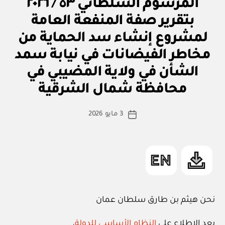
م
التصنيفات
المرسوم السلطاني ٥٣ / ٢٠٢٦
بتقرير
ر
صفة
س
بتقرير صفة المنفعة العامة
و
المنفعة
م
لمشروع إنشاء سد الحماية من
س
العامة
ل
مخاطر الفيضانات في نيابة سمد
لمشروع
ط
ان
الشأن في ولاية المضيبي في
بو
إنشاء
ي
ا
سد
محافظة شمال الشرقية
س
الحماية
ط
كاتب
من
3 مايو 2026
ة
تاريخ
المقالة
مخاطر
ad
المقالة
m
الفيضانات
in
في
وادي
بني
عمر
نحن هيثم بن طارق سلطان عمان
الغربي
في
بعد الاطلاع على
النظام الأساسي للدولة
،