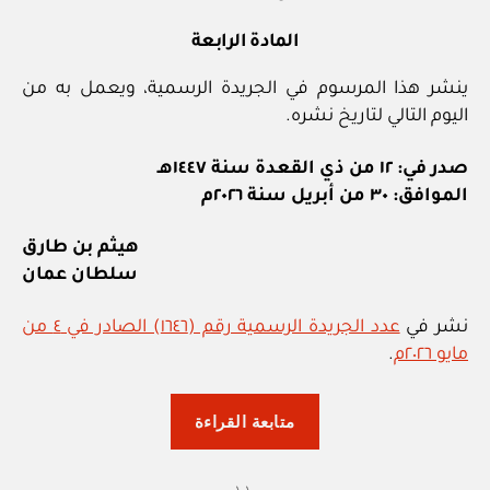
المادة الرابعة
ينشر هذا المرسوم في الجريدة الرسمية، ويعمل به من
اليوم التالي لتاريخ نشره.
صدر في: ١٢ من ذي القعدة سنة ١٤٤٧هـ
الموافق: ٣٠ من أبريل سنة ٢٠٢٦م
هيثم بن طارق
سلطان عمان
نشر في
عدد الجريدة الرسمية رقم (١٦٤٦) الصادر في ٤ من
مايو ٢٠٢٦م
.
“المرسوم
متابعة القراءة
السلطاني
٥٠