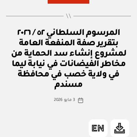
٥٣
/
٢٠٢٦
م
التصنيفات
المرسوم السلطاني ٥٢ / ٢٠٢٦
بتقرير
ر
صفة
س
بتقرير صفة المنفعة العامة
و
المنفعة
م
لمشروع إنشاء سد الحماية من
س
العامة
ل
مخاطر الفيضانات في نيابة ليما
لمشروع
ط
ان
في ولاية خصب في محافظة
بو
إنشاء
ي
ا
سد
مسندم
س
الحماية
ط
كاتب
من
3 مايو 2026
ة
تاريخ
المقالة
مخاطر
ad
المقالة
m
الفيضانات
in
في
نيابة