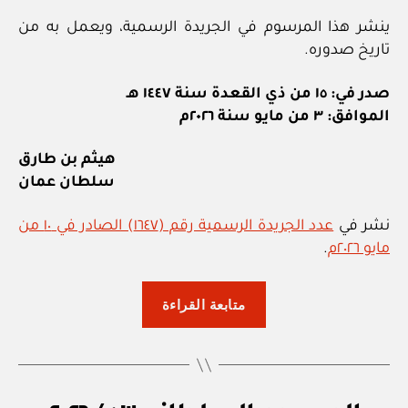
ينشر هذا المرسوم في الجريدة الرسمية، ويعمل به من
تاريخ صدوره.
صدر في: ١٥ من ذي القعدة سنة ١٤٤٧ هـ
الموافق: ٣ من مايو سنة ٢٠٢٦م
هيثم بن طارق
سلطان عمان
نشر في
عدد الجريدة الرسمية رقم (١٦٤٧) الصادر في ١٠ من
مايو ٢٠٢٦م
.
“المرسوم
متابعة القراءة
السلطاني
٥٤
/
٢٠٢٦