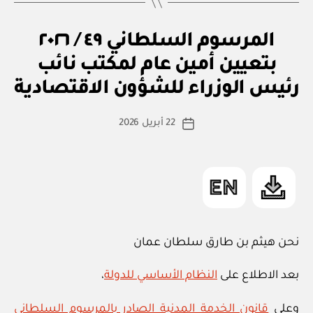
/
٢٠٢٦
م
التصنيفات
المرسوم السلطاني ٤٩ / ٢٠٢٦
بإنشاء
ر
منطقة
س
بتعيين أمين عام لمكتب نائب
بو
و
ا
الذكاء
م
رئيس الوزراء للشؤون الاقتصادية
س
س
الاصطناعي
ل
ط
الخاصة
كاتب
ط
22 أبريل 2026
ة
تاريخ
ان
المقالة
في
ad
المقالة
ي
محافظة
m
in
مسقط”
نحن هيثم بن طارق سلطان عمان
بعد الاطلاع على
النظام الأساسي للدولة
،
وعلى
قانون الخدمة المدنية الصادر بالمرسوم السلطاني