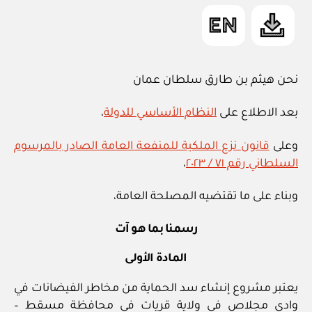
مخاطر
in
الفيضانات
في
نيابة
ليما
نحن هيثم بن طارق سلطان عمان
في
بعد الاطلاع على
النظام الأساسي للدولة
،
ولاية
خصب
وعلى
قانون نزع الملكية للمنفعة العامة الصادر بالمرسوم
في
السلطاني رقم ٧١ / ٢٠٢٣
،
محافظة
مسندم”
وبناء على ما تقتضيه المصلحة العامة،
رسمنا بما هو آت
المادة الأولى
يعتبر مشروع إنشاء سد الحماية من مخاطر الفيضانات في
وادي مجلاص في ولاية قريات في محافظة مسقط –