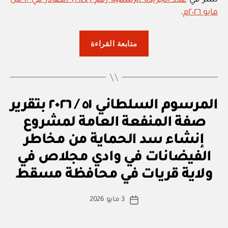
مايو ٢٠٢٦م
.
“المرسوم
متابعة القراءة
السلطاني
٥٢
/
٢٠٢٦
م
التصنيفات
المرسوم السلطاني ٥١ / ٢٠٢٦ بتقرير
بتقرير
ر
صفة
س
صفة المنفعة العامة لمشروع
و
المنفعة
م
إنشاء سد الحماية من مخاطر
س
العامة
ل
الفيضانات في وادي مجلاص في
بو
لمشروع
ط
ا
ان
ولاية قريات في محافظة مسقط
إنشاء
س
ي
سد
ط
كاتب
3 مايو 2026
ة
تاريخ
الحماية
المقالة
ad
المقالة
من
m