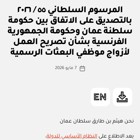
٢٠٢٦
م
التصنيفات
المرسوم السلطاني ٥٥ / ٢٠٢٦
بإصدار
ر
قانون
س
بالتصديق على الاتفاق بين حكومة
و
السجل
م
سلطنة عمان وحكومة الجمهورية
س
العقاري”
ل
الفرنسية بشأن تصريح العمل
بو
ط
ا
ان
لأزواج موظفي البعثات الرسمية
س
ي
ط
كاتب
7 مايو 2026
ة
تاريخ
المقالة
ad
المقالة
m
in
نحن هيثم بن طارق سلطان عمان
بعد الاطلاع على
النظام الأساسي للدولة
،