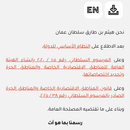
in
الحماية
من
مخاطر
الفيضانات
نحن هيثم بن طارق سلطان عمان
في
وادي
بعد الاطلاع على
النظام الأساسي للدولة
،
مجلاص
في
وعلى
المرسوم السلطاني رقم ١٠٥ / ٢٠٢٠ بإنشاء الهيئة
ولاية
العامة للمناطق الاقتصادية الخاصة والمناطق الحرة
قريات
وتحديد اختصاصاتها
،
في
وعلى
قانون المناطق الاقتصادية الخاصة والمناطق الحرة
محافظة
الصادر بالمرسوم السلطاني رقم ٣٨ / ٢٠٢٥
،
مسقط”
وبناء على ما تقتضيه المصلحة العامة،
رسمنا بما هو آت