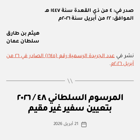
صدر في: ٤ من ذي القعدة سنة ١٤٤٧ هـ
الموافق: ٢٢ من أبريل سنة ٢٠٢٦م
هيثم بن طارق
سلطان عمان
نشر في
عدد الجريدة الرسمية رقم (١٦٤٥) الصادر في ٢٦ من
أبريل ٢٠٢٦م
.
م
التصنيفات
المرسوم السلطاني ٤٨ / ٢٠٢٦
بو
ر
ا
س
بتعيين سفير غير مقيم
س
و
م
ط
كاتب
س
21 أبريل 2026
ة
تاريخ
ل
المقالة
ad
المقالة
ط
m
ان