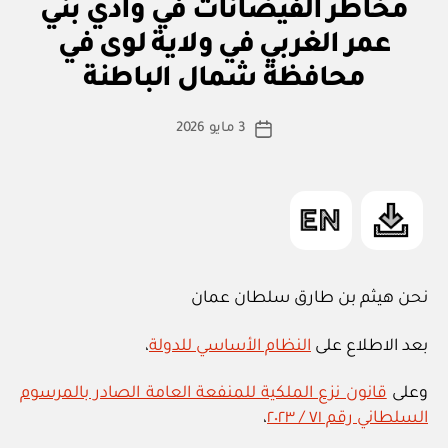
ل
مخاطر الفيضانات في وادي بني
حكومة
ط
ان
عمر الغربي في ولاية لوى في
بو
سلطنة
ي
ا
عمان
محافظة شمال الباطنة
س
وحكومة
ط
كاتب
الجمهورية
3 مايو 2026
ة
تاريخ
المقالة
الفرنسية
ad
المقالة
m
بشأن
in
تصريح
العمل
لأزواج
موظفي
نحن هيثم بن طارق سلطان عمان
البعثات
الرسمية”
بعد الاطلاع على
النظام الأساسي للدولة
،
وعلى
قانون نزع الملكية للمنفعة العامة الصادر بالمرسوم
السلطاني رقم ٧١ / ٢٠٢٣
،