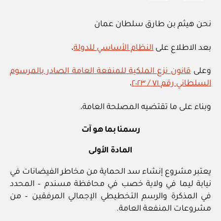
سمد
الشأن
نحن هيثم بن طارق سلطان عمان
في
ولاية
بعد الاطلاع على
النظام الأساسي للدولة
،
المضيبي
وعلى
قانون نزع الملكية للمنفعة العامة الصادر بالمرسوم
في
السلطاني رقم ٧١ / ٢٠٢٣
،
محافظة
شمال
وبناء على ما تقتضيه المصلحة العامة،
الشرقية”
رسمنا بما هو آت
المادة الأولى
يعتبر مشروع إنشاء سد الحماية من مخاطر الفيضانات في
نيابة ليما في ولاية خصب في محافظة مسندم – المحدد
في المذكرة والرسم التخطيطي الإجمالي المرفقين – من
مشروعات المنفعة العامة.