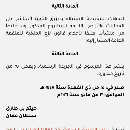
المادة الثانية
للجهات المختصة الاستيلاء بطريق التنفيذ المباشر على
العقارات والأراضي اللازمة للمشروع المذكور، وما عليها
من منشآت طبقا لأحكام قانون نزع الملكية للمنفعة
العامة المشار إليه.
المادة الثالثة
ينشر هذا المرسوم في الجريدة الرسمية، ويعمل به من
تاريخ صدوره.
صدر في: ١٥ من ذي القعدة سنة ١٤٤٧ هـ
الموافق: ٣ من مايو سنة ٢٠٢٦م
هيثم بن طارق
سلطان عمان
نشر في
عدد الجريدة الرسمية رقم (١٦٤٧) الصادر في ١٠ من