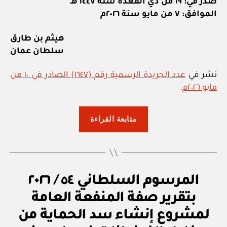
صدر في: ١٩ من ذي القعدة سنة ١٤٤٧ هـ
الموافق: ٧ من مايو سنة ٢٠٢٦م
هيثم بن طارق
سلطان عمان
نشر في
عدد الجريدة الرسمية رقم (١٦٤٧) الصادر في ١٠ من
مايو ٢٠٢٦م
.
“المرسوم
متابعة القراءة
السلطاني
٥٥
/
٢٠٢٦
م
التصنيفات
المرسوم السلطاني ٥٤ / ٢٠٢٦
بالتصديق
ر
على
س
بتقرير صفة المنفعة العامة
و
الاتفاق
م
لمشروع إنشاء سد الحماية من
س
بين