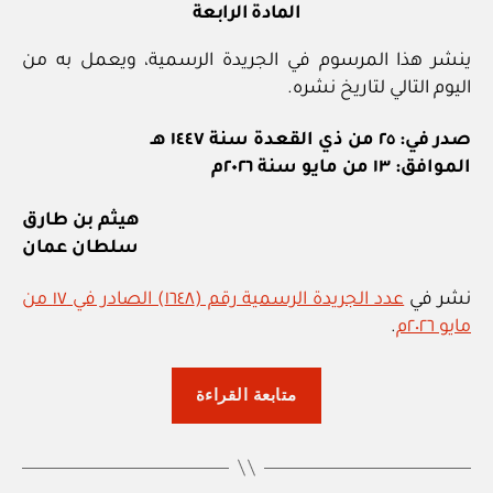
المادة الرابعة
ينشر هذا المرسوم في الجريدة الرسمية، ويعمل به من
اليوم التالي لتاريخ نشره.
صدر في: ٢٥ من ذي القعدة سنة ١٤٤٧ هـ
الموافق: ١٣ من مايو سنة ٢٠٢٦م
هيثم بن طارق
سلطان عمان
نشر في
عدد الجريدة الرسمية رقم (١٦٤٨) الصادر في ١٧ من
مايو ٢٠٢٦م
.
“المرسوم
متابعة القراءة
السلطاني
٥٦
/