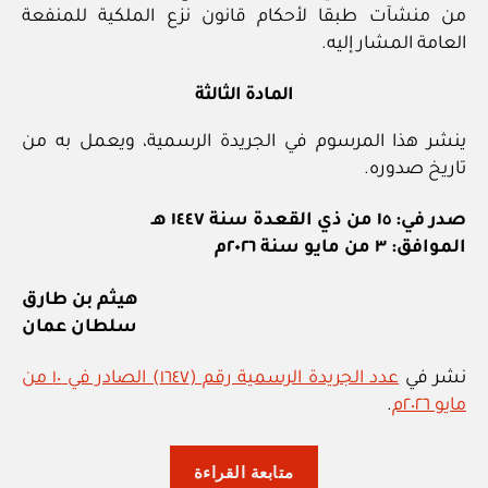
من منشآت طبقا لأحكام قانون نزع الملكية للمنفعة
العامة المشار إليه.
المادة الثالثة
ينشر هذا المرسوم في الجريدة الرسمية، ويعمل به من
تاريخ صدوره.
صدر في: ١٥ من ذي القعدة سنة ١٤٤٧ هـ
الموافق: ٣ من مايو سنة ٢٠٢٦م
هيثم بن طارق
سلطان عمان
نشر في
عدد الجريدة الرسمية رقم (١٦٤٧) الصادر في ١٠ من
مايو ٢٠٢٦م
.
“المرسوم
متابعة القراءة
السلطاني