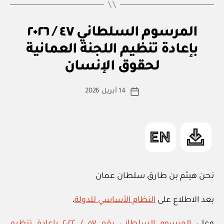
م
التصنيفات
المرسوم السلطاني ٤٧ / ٢٠٢٦
ر
س
بإعادة تنظيم اللجنة العمانية
بو
و
ا
م
لحقوق الإنسان
س
س
ل
ط
كاتب
ط
14 أبريل 2026
ة
تاريخ
ان
المقالة
ad
المقالة
ي
m
in
نحن هيثم بن طارق سلطان عمان
بعد الاطلاع على
النظام الأساسي للدولة
،