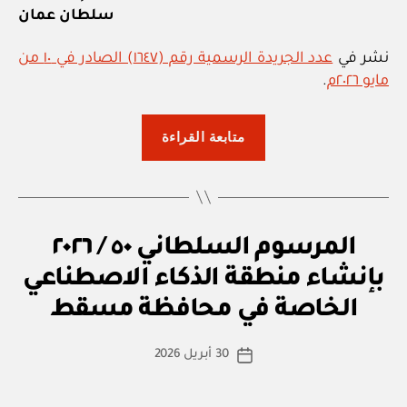
سلطان عمان
نشر في
عدد الجريدة الرسمية رقم (١٦٤٧) الصادر في ١٠ من
مايو ٢٠٢٦م
.
“المرسوم
متابعة القراءة
السلطاني
٥١
/
٢٠٢٦
م
التصنيفات
المرسوم السلطاني ٥٠ / ٢٠٢٦
بتقرير
ر
صفة
س
بإنشاء منطقة الذكاء الاصطناعي
بو
و
ا
المنفعة
م
الخاصة في محافظة مسقط
س
س
العامة
ل
ط
لمشروع
كاتب
ط
30 أبريل 2026
ة
تاريخ
ان
المقالة
إنشاء
ad
المقالة
ي
سد
m