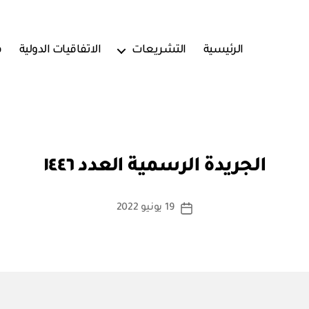
الرئيسية
التشريعات
الاتفاقيات الدولية
ف
بو
ا
الجريدة الرسمية العدد ١٤٤٦
س
ط
ة
كاتب
19 يونيو 2022
تاريخ
a
المقالة
المقالة
d
m
in