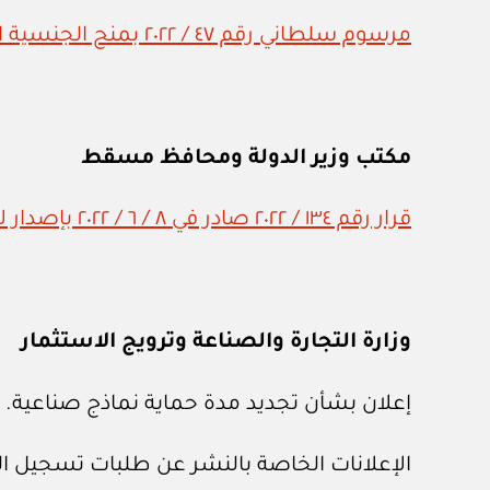
مرسوم سلطاني رقم ٤٧ / ٢٠٢٢ بمنح الجنسية العمانية
مكتب وزير الدولة ومحافظ مسقط
قرار رقم ١٣٤ / ٢٠٢٢ صادر في ٨ / ٦ / ٢٠٢٢ بإصدار لائحة تنظيم إقامة مظلات المركبات خارج حدود قطعة أرض المبنى السكني
وزارة التجارة والصناعة وترويج الاستثمار
إعلان بشأن تجديد مدة حماية نماذج صناعية.
الإعلانات الخاصة بالنشر عن طلبات تسجيل الع