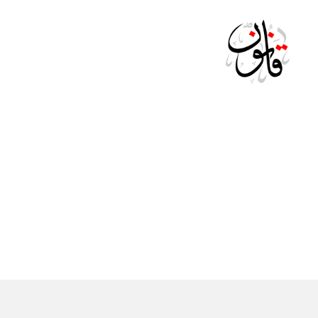
Qanoon.om
ال
التصنيفات
ج
ري
د
ة
ال
ر
س
م
ية