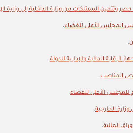
.
.
.
.
.
.
.