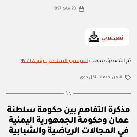
و
ط
كاتب
ل
28 مايو 1997
ة
تاريخ
ي
المقالة
ad
المقالة
ة
m
in
نص عربي
تم التصديق بموجب
المرسوم السلطاني رقم ٢٨ / ٩٧
.
اليمن
,
خدمات نقل جوي
الوسوم
ا
التصنيفات
مذكرة التفاهم بين حكومة سلطنة
ت
ف
عمان وحكومة الجمهورية اليمنية
بو
ا
ا
ق
في المجالات الرياضية والشبابية
س
ي