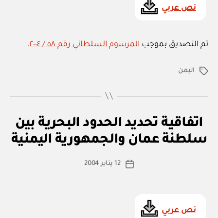
ي
نص عربي
ة
تم التصديق بموجب
المرسوم السلطاني رقم ٥٨ / ٢٠٠٤
.
اليمن
الوسوم
ا
التصنيفات
اتفاقية تحديد الحدود البحرية بين
بو
ت
ا
ف
سلطنة عمان والجمهورية اليمنية
س
ا
ق
ط
كاتب
ي
12 يناير 2004
ة
تاريخ
ة
المقالة
ad
المقالة
د
m
و
ل
in
ي
نص عربي
ة