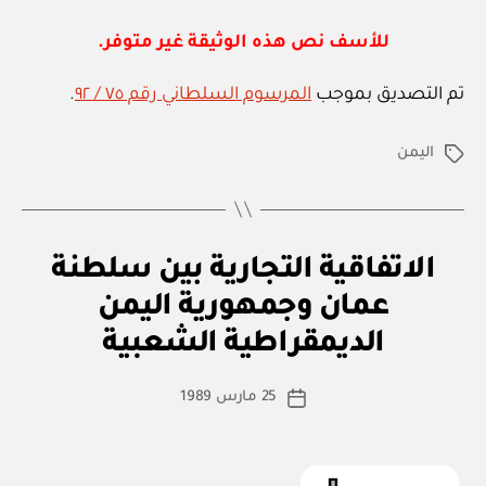
m
و
ل
in
للأسف نص هذه الوثيقة غير متوفر.
ي
ة
تم التصديق بموجب
المرسوم السلطاني رقم ٧٥ / ٩٢
.
اليمن
الوسوم
ا
التصنيفات
الاتفاقية التجارية بين سلطنة
ت
ف
عمان وجمهورية اليمن
بو
ا
ا
ق
الديمقراطية الشعبية
س
ي
ة
ط
كاتب
د
25 مارس 1989
ة
تاريخ
و
المقالة
ad
المقالة
ل
m
ي
ة
in