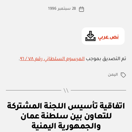
ة
ط
كاتب
د
28 سبتمبر 1996
ة
تاريخ
و
المقالة
ad
المقالة
ل
m
ي
ة
in
نص عربي
تم التصديق بموجب
المرسوم السلطاني رقم ٧٨ / ٩٦
.
اليمن
الوسوم
ا
التصنيفات
اتفاقية تأسيس اللجنة المشتركة
ت
ف
للتعاون بين سلطنة عمان
بو
ا
ا
ق
والجمهورية اليمنية
س
ي