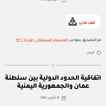
تاريخ
ة
المقالة
ad
المقالة
د
m
و
ل
in
ي
نص عربي
ة
تم التصديق بموجب
المرسوم السلطاني رقم ٦٥ / ٩٣
.
اليمن
الوسوم
ا
التصنيفات
اتفاقية الحدود الدولية بين سلطنة
بو
ت
ا
ف
عمان والجمهورية اليمنية
س
ا
ق
ط
كاتب
ي
31 أكتوبر 1992
ة
تاريخ
ة
المقالة
ad
المقالة
د