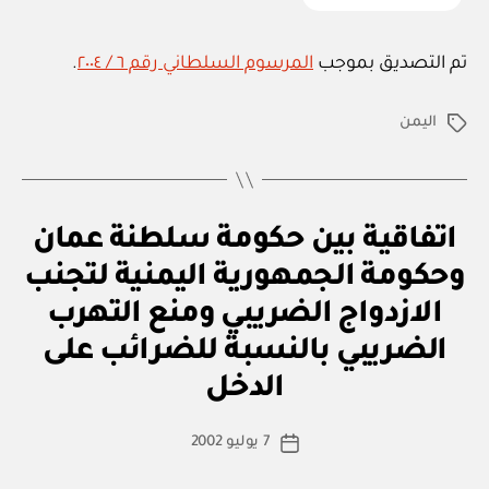
تم التصديق بموجب
المرسوم السلطاني رقم ٦ / ٢٠٠٤
.
اليمن
الوسوم
ا
التصنيفات
اتفاقية بين حكومة سلطنة عمان
ت
ف
وحكومة الجمهورية اليمنية لتجنب
ا
ق
الازدواج الضريبي ومنع التهرب
ي
ة
الضريبي بالنسبة للضرائب على
بو
د
ا
و
الدخل
س
ل
ي
ط
كاتب
ة
7 يوليو 2002
ة
تاريخ
المقالة
ad
المقالة