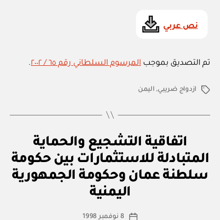
m
in
نص عربي
تم التصديق بموجب
المرسوم السلطاني رقم ٦٥ / ٢٠٠٢
.
ازدواج ضريبي
,
اليمن
الوسوم
ا
التصنيفات
اتفاقية التشجيع والحماية
ت
ف
المتبادلة للاستثمارات بين حكومة
ا
ق
سلطنة عمان وحكومة الجمهورية
بو
ي
ا
ة
اليمنية
س
د
و
ط
كاتب
ل
8 نوفمبر 1998
ة
تاريخ