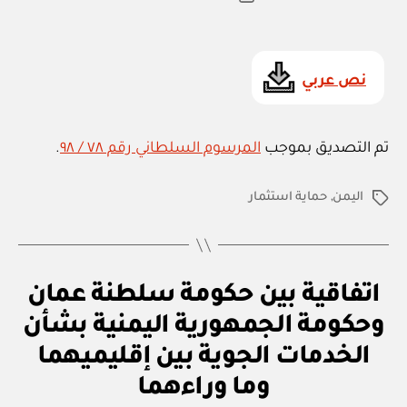
ي
المقالة
ad
المقالة
ة
m
in
نص عربي
تم التصديق بموجب
المرسوم السلطاني رقم ٧٨ / ٩٨
.
اليمن
,
حماية استثمار
الوسوم
ا
التصنيفات
اتفاقية بين حكومة سلطنة عمان
ت
ف
وحكومة الجمهورية اليمنية بشأن
ا
ق
الخدمات الجوية بين إقليميهما
بو
ي
ا
ة
وما وراءهما
س
د