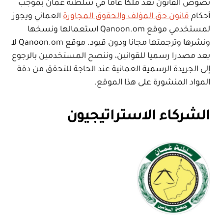
نصوص القانون تعد ملكا عاما في سلطنة عمان بموجب
أحكام
قانون حق المؤلف والحقوق المجاورة
العماني ويجوز
لمستخدمي موقع Qanoon.om استعمالها ونسخها
ونشرها وترجمتها مجانا ودون قيود. موقع Qanoon.om لا
يعد مصدرا رسميا للقوانين، وننصح المستخدمين بالرجوع
إلى الجريدة الرسمية العمانية عند الحاجة للتحقق من دقة
المواد المنشورة على هذا الموقع.
الشركاء الاستراتيجيون