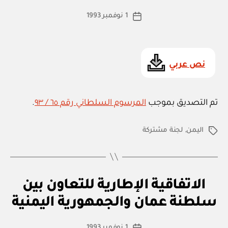
ة
ط
كاتب
د
1 نوفمبر 1993
ة
تاريخ
و
المقالة
ad
المقالة
ل
m
ي
ة
in
نص عربي
تم التصديق بموجب
المرسوم السلطاني رقم ٦٥ / ٩٣
.
اليمن
,
لجنة مشتركة
الوسوم
ا
التصنيفات
الاتفاقية الإطارية للتعاون بين
بو
ت
ا
ف
سلطنة عمان والجمهورية اليمنية
س
ا
ق
ط
كاتب
ي
1 نوفمبر 1993
ة