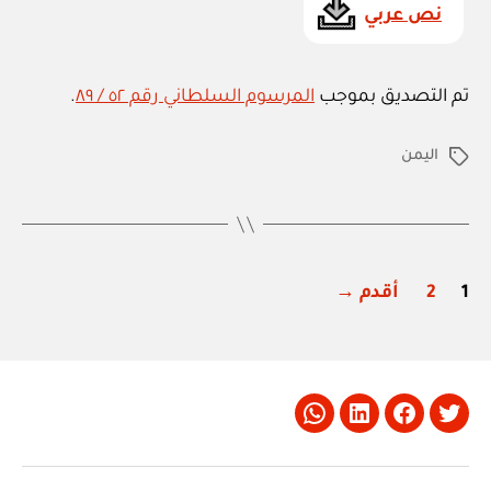
نص عربي
تم التصديق بموجب
المرسوم السلطاني رقم ٥٢ / ٨٩
.
اليمن
الوسوم
تعدد
1
2
أقدم
→
صفحات
المقالات
Whatsapp
LinkedIn
Facebook
Twitter